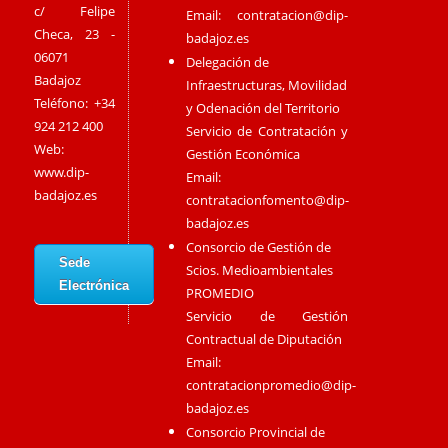
c/ Felipe
Email:
contratacion@dip-
Checa, 23 -
badajoz.es
06071
Delegación de
Badajoz
Infraestructuras, Movilidad
Teléfono: +34
y Odenación del Territorio
924 212 400
Servicio de Contratación y
Web:
Gestión Económica
www.dip-
Email:
badajoz.es
contratacionfomento@dip-
badajoz.es
Consorcio de Gestión de
Sede
Scios. Medioambientales
Electrónica
PROMEDIO
Servicio de Gestión
Contractual de Diputación
Email:
contratacionpromedio@dip-
badajoz.es
Consorcio Provincial de