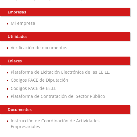
Empresas
Mi empresa
Utilidades
Verificación de documentos
Enlaces
Plataforma de Licitación Electrónica de las EE.LL.
Códigos FACE de Diputación
Códigos FACE de EE.LL
Plataforma de Contratación del Sector Público
Documentos
Instrucción de Coordinación de Actividades
Empresariales