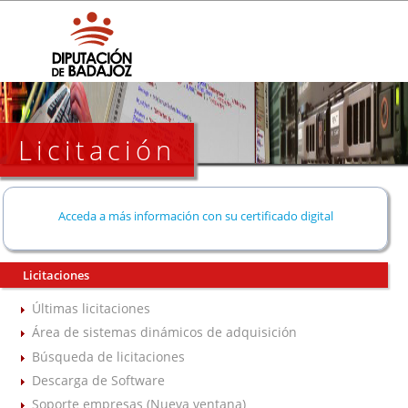
Licitación
Acceda a más información con su certificado digital
Licitaciones
Últimas licitaciones
Área de sistemas dinámicos de adquisición
Búsqueda de licitaciones
Descarga de Software
Soporte empresas (Nueva ventana)