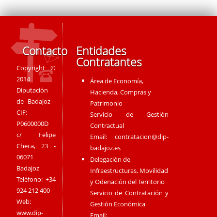
Contacto
Entidades
Contratantes
Copyright ©
2014
Área de Economía,
Diputación
Hacienda, Compras y
de Badajoz -
Patrimonio
CIF:
Servicio de Gestión
P0600000D
Contractual
c/ Felipe
Email:
contratacion@dip-
Checa, 23 -
badajoz.es
06071
Delegación de
Badajoz
Infraestructuras, Movilidad
Teléfono: +34
y Odenación del Territorio
924 212 400
Servicio de Contratación y
Web:
Gestión Económica
www.dip-
Email: