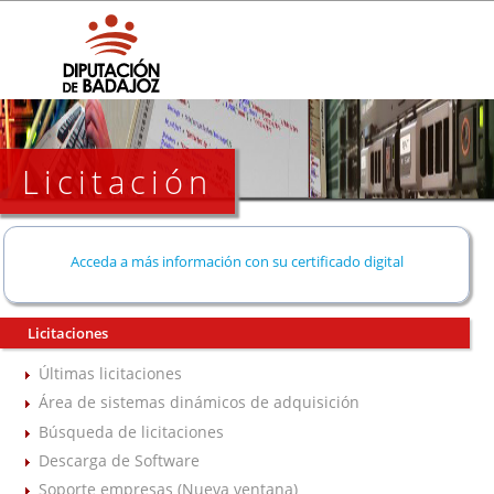
Licitación
Acceda a más información con su certificado digital
Licitaciones
Últimas licitaciones
Área de sistemas dinámicos de adquisición
Búsqueda de licitaciones
Descarga de Software
Soporte empresas (Nueva ventana)