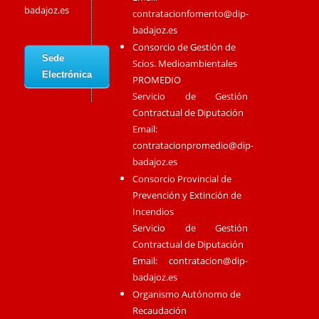
badajoz.es
contratacionfomento@dip-
badajoz.es
Consorcio de Gestión de
Sede
Scios. Medioambientales
Electrónica
PROMEDIO
Servicio de Gestión
Contractual de Diputación
Email:
contratacionpromedio@dip-
badajoz.es
Consorcio Provincial de
Prevención y Extinción de
Incendios
Servicio de Gestión
Contractual de Diputación
Email:
contratacion@dip-
badajoz.es
Organismo Autónomo de
Recaudación