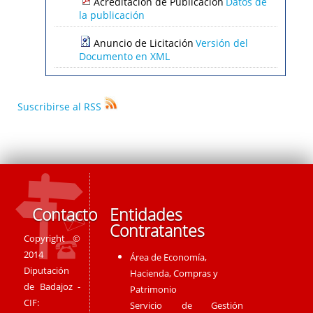
Acreditación de Publicación
Datos de
la publicación
Anuncio de Licitación
Versión del
Documento en XML
Suscribirse al RSS
Contacto
Entidades
Contratantes
Copyright ©
2014
Área de Economía,
Diputación
Hacienda, Compras y
de Badajoz -
Patrimonio
CIF:
Servicio de Gestión