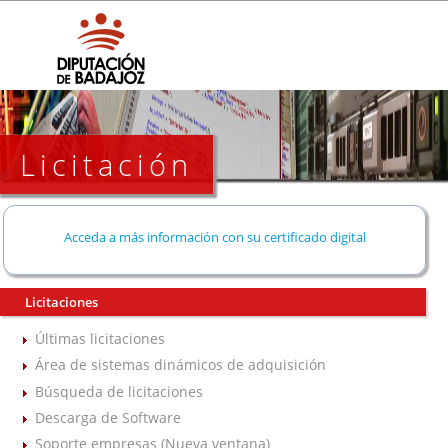
Licitación
Acceda a más información con su certificado digital
Licitaciones
Últimas licitaciones
Área de sistemas dinámicos de adquisición
Búsqueda de licitaciones
Descarga de Software
Soporte empresas (Nueva ventana)