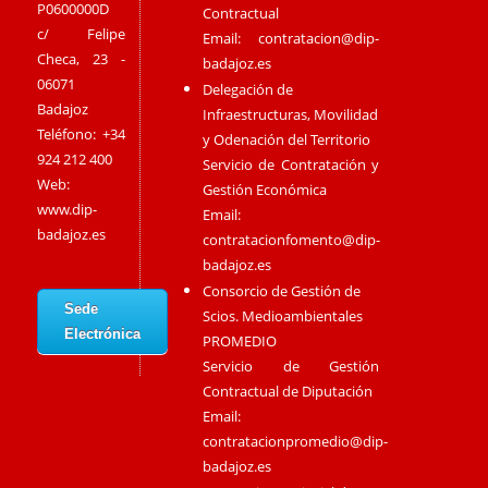
P0600000D
Contractual
c/ Felipe
Email:
contratacion@dip-
Checa, 23 -
badajoz.es
06071
Delegación de
Badajoz
Infraestructuras, Movilidad
Teléfono: +34
y Odenación del Territorio
924 212 400
Servicio de Contratación y
Web:
Gestión Económica
www.dip-
Email:
badajoz.es
contratacionfomento@dip-
badajoz.es
Consorcio de Gestión de
Sede
Scios. Medioambientales
Electrónica
PROMEDIO
Servicio de Gestión
Contractual de Diputación
Email:
contratacionpromedio@dip-
badajoz.es