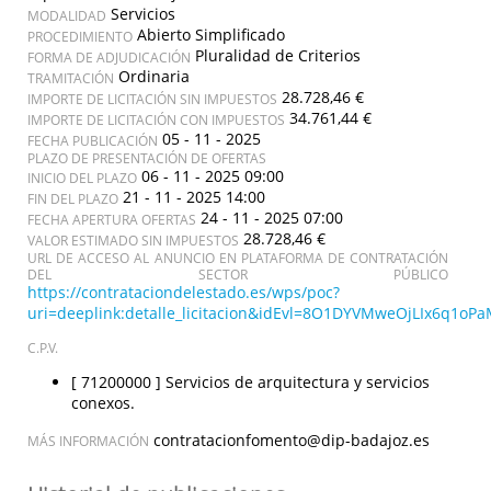
Servicios
MODALIDAD
Abierto Simplificado
PROCEDIMIENTO
Pluralidad de Criterios
FORMA DE ADJUDICACIÓN
Ordinaria
TRAMITACIÓN
28.728,46 €
IMPORTE DE LICITACIÓN SIN IMPUESTOS
34.761,44 €
IMPORTE DE LICITACIÓN CON IMPUESTOS
05 - 11 - 2025
FECHA PUBLICACIÓN
PLAZO DE PRESENTACIÓN DE OFERTAS
06 - 11 - 2025 09:00
INICIO DEL PLAZO
21 - 11 - 2025 14:00
FIN DEL PLAZO
24 - 11 - 2025 07:00
FECHA APERTURA OFERTAS
28.728,46 €
VALOR ESTIMADO SIN IMPUESTOS
URL DE ACCESO AL ANUNCIO EN PLATAFORMA DE CONTRATACIÓN
DEL SECTOR PÚBLICO
https://contrataciondelestado.es/wps/poc?
uri=deeplink:detalle_licitacion&idEvl=8O1DYVMweOjLIx6q1
C.P.V.
[ 71200000 ]
Servicios de arquitectura y servicios
conexos.
contratacionfomento@dip-badajoz.es
MÁS INFORMACIÓN