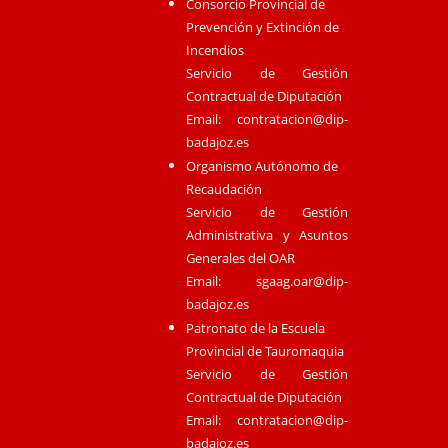
Consorcio Provincial de
Prevención y Extinción de
Incendios
Servicio de Gestión
Contractual de Diputación
Email:
contratacion@dip-
badajoz.es
Organismo Autónomo de
Recaudación
Servicio de Gestión
Administrativa y Asuntos
Generales del OAR
Email:
sgaag.oar@dip-
badajoz.es
Patronato de la Escuela
Provincial de Tauromaquia
Servicio de Gestión
Contractual de Diputación
Email:
contratacion@dip-
badajoz.es