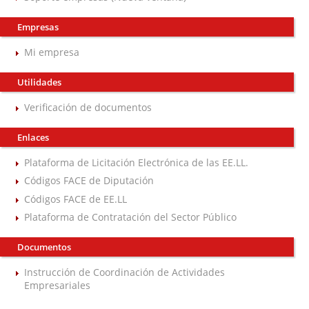
Empresas
Mi empresa
Utilidades
Verificación de documentos
Enlaces
Plataforma de Licitación Electrónica de las EE.LL.
Códigos FACE de Diputación
Códigos FACE de EE.LL
Plataforma de Contratación del Sector Público
Documentos
Instrucción de Coordinación de Actividades
Empresariales