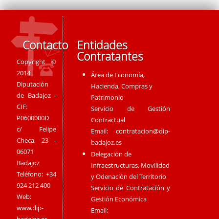
Contacto
Entidades
Contratantes
Copyright ©
2014
Área de Economía,
Diputación
Hacienda, Compras y
de Badajoz -
Patrimonio
CIF:
Servicio de Gestión
P0600000D
Contractual
c/ Felipe
Email:
contratacion@dip-
Checa, 23 -
badajoz.es
06071
Delegación de
Badajoz
Infraestructuras, Movilidad
Teléfono: +34
y Odenación del Territorio
924 212 400
Servicio de Contratación y
Web:
Gestión Económica
www.dip-
Email: