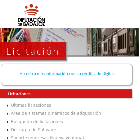
Licitación
Acceda a más información con su certificado digital
Licitaciones
Últimas licitaciones
Área de sistemas dinámicos de adquisición
Búsqueda de licitaciones
Descarga de Software
Soporte empresas (Nueva ventana)