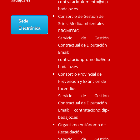
badajoz.es
contratacionfomento@dip-
badajoz.es
Consorcio de Gestión de
Sede
Scios. Medioambientales
Electrónica
PROMEDIO
Servicio de Gestión
Contractual de Diputación
Email:
contratacionpromedio@dip-
badajoz.es
Consorcio Provincial de
Prevención y Extinción de
Incendios
Servicio de Gestión
Contractual de Diputación
Email:
contratacion@dip-
badajoz.es
Organismo Autónomo de
Recaudación
Servicio de Gestión