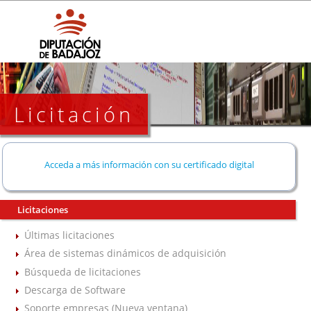
Licitación
Acceda a más información con su certificado digital
Licitaciones
Últimas licitaciones
Área de sistemas dinámicos de adquisición
Búsqueda de licitaciones
Descarga de Software
Soporte empresas (Nueva ventana)