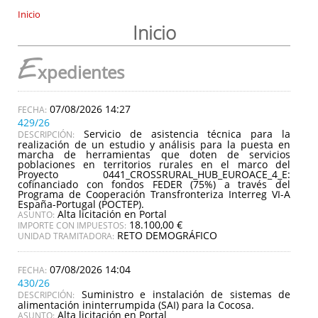
Inicio
Inicio
E
xpedientes
07/08/2026 14:27
429/26
Servicio de asistencia técnica para la
DESCRIPCIÓN:
realización de un estudio y análisis para la puesta en
marcha de herramientas que doten de servicios
poblaciones en territorios rurales en el marco del
Proyecto 0441_CROSSRURAL_HUB_EUROACE_4_E:
cofinanciado con fondos FEDER (75%) a través del
Programa de Cooperación Transfronteriza Interreg VI-A
España-Portugal (POCTEP).
Alta licitación en Portal
ASUNTO:
18.100,00 €
IMPORTE CON IMPUESTOS:
RETO DEMOGRÁFICO
UNIDAD TRAMITADORA:
07/08/2026 14:04
430/26
Suministro e instalación de sistemas de
DESCRIPCIÓN:
alimentación ininterrumpida (SAI) para la Cocosa.
Alta licitación en Portal
ASUNTO: