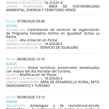
16.314,07 €
IMPORTE CON IMPUESTOS:
ÁREA DE SOSTENIBILIDAD
UNIDAD TRAMITADORA:
AMBIENTAL, ENERGÍA Y TERRITORIO VERDE
07/08/2026 09:46
427/26
Contratación de servicios de organización
DESCRIPCIÓN:
de Programa Formativo Online en Igualdad: Activa La
Racha.
Alta licitación en Portal
ASUNTO:
14.520,00 €
IMPORTE CON IMPUESTOS:
SERVICIO DE IGUALDAD
UNIDAD TRAMITADORA:
06/08/2026 13:16
426/26
Visitas turísticas provinciales tematizadas
DESCRIPCIÓN:
con motivo del día mundial del turismo.
Modificación de Plazos
ASUNTO:
18.029,00 €
IMPORTE CON IMPUESTOS:
ÁREA DE DESARROLLO RURAL, RETO
UNIDAD TRAMITADORA:
DEMOGRÁFICO Y TURISMO
06/08/2026 13:13
390/26
Antiplagios y de revisión/corrección
DESCRIPCIÓN: