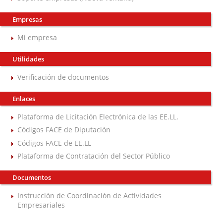
Empresas
Mi empresa
Utilidades
Verificación de documentos
Enlaces
Plataforma de Licitación Electrónica de las EE.LL.
Códigos FACE de Diputación
Códigos FACE de EE.LL
Plataforma de Contratación del Sector Público
Documentos
Instrucción de Coordinación de Actividades
Empresariales