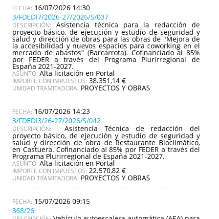
16/07/2026 14:30
3/FDEDI7/2026-27/2026/S/037
Asistencia técnica para la redacción de
DESCRIPCIÓN:
proyecto básico, de ejecución y estudio de seguridad y
salud y dirección de obras para las obras de "Mejora de
la accesibilidad y nuevos espacios para coworking en el
mercado de abastos" (Barcarrota). Cofinanciado al 85%
por FEDER a través del Programa Plurirregional de
España 2021-2027.
Alta licitación en Portal
ASUNTO:
38.351,14 €
IMPORTE CON IMPUESTOS:
PROYECTOS Y OBRAS
UNIDAD TRAMITADORA:
16/07/2026 14:23
3/FDEDI3/26-27/2026/S/042
Asistencia Técnica de redacción del
DESCRIPCIÓN:
proyecto básico, de ejecución y estudio de seguridad y
salud y dirección de obra de Restaurante Bioclimático,
en Castuera. Cofinanciado al 85% por FEDER a través del
Programa Plurirregional de España 2021-2027.
Alta licitación en Portal
ASUNTO:
22.570,82 €
IMPORTE CON IMPUESTOS:
PROYECTOS Y OBRAS
UNIDAD TRAMITADORA:
15/07/2026 09:15
368/26
Vehículo autoescalera automática (AEA) para
DESCRIPCIÓN: