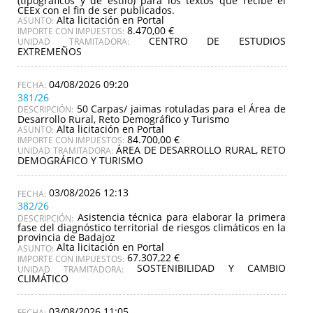
(tipográficos y de estilo) para los textos que recibe el
CEEx con el fin de ser publicados.
Alta licitación en Portal
ASUNTO:
8.470,00 €
IMPORTE CON IMPUESTOS:
CENTRO DE ESTUDIOS
UNIDAD TRAMITADORA:
EXTREMEÑOS
04/08/2026 09:20
381/26
50 Carpas/ jaimas rotuladas para el Área de
DESCRIPCIÓN:
Desarrollo Rural, Reto Demográfico y Turismo
Alta licitación en Portal
ASUNTO:
84.700,00 €
IMPORTE CON IMPUESTOS:
ÁREA DE DESARROLLO RURAL, RETO
UNIDAD TRAMITADORA:
DEMOGRÁFICO Y TURISMO
03/08/2026 12:13
382/26
Asistencia técnica para elaborar la primera
DESCRIPCIÓN:
fase del diagnóstico territorial de riesgos climáticos en la
provincia de Badajoz
Alta licitación en Portal
ASUNTO:
67.307,22 €
IMPORTE CON IMPUESTOS:
SOSTENIBILIDAD Y CAMBIO
UNIDAD TRAMITADORA:
CLIMÁTICO
03/08/2026 11:05