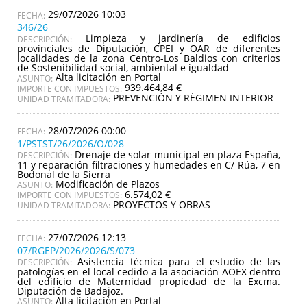
29/07/2026 10:03
346/26
Limpieza y jardinería de edificios
DESCRIPCIÓN:
provinciales de Diputación, CPEI y OAR de diferentes
localidades de la zona Centro-Los Baldios con criterios
de Sostenibilidad social, ambiental e igualdad
Alta licitación en Portal
ASUNTO:
939.464,84 €
IMPORTE CON IMPUESTOS:
PREVENCIÓN Y RÉGIMEN INTERIOR
UNIDAD TRAMITADORA:
28/07/2026 00:00
1/PSTST/26/2026/O/028
Drenaje de solar municipal en plaza España,
DESCRIPCIÓN:
11 y reparación filtraciones y humedades en C/ Rúa, 7 en
Bodonal de la Sierra
Modificación de Plazos
ASUNTO:
6.574,02 €
IMPORTE CON IMPUESTOS:
PROYECTOS Y OBRAS
UNIDAD TRAMITADORA:
27/07/2026 12:13
07/RGEP/2026/2026/S/073
Asistencia técnica para el estudio de las
DESCRIPCIÓN:
patologías en el local cedido a la asociación AOEX dentro
del edificio de Maternidad propiedad de la Excma.
Diputación de Badajoz.
Alta licitación en Portal
ASUNTO: