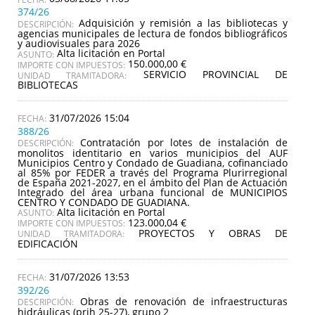
374/26
Adquisición y remisión a las bibliotecas y
DESCRIPCIÓN:
agencias municipales de lectura de fondos bibliográficos
y audiovisuales para 2026
Alta licitación en Portal
ASUNTO:
150.000,00 €
IMPORTE CON IMPUESTOS:
SERVICIO PROVINCIAL DE
UNIDAD TRAMITADORA:
BIBLIOTECAS
31/07/2026 15:04
388/26
Contratación por lotes de instalación de
DESCRIPCIÓN:
monolitos identitario en varios municipios del AUF
Municipios Centro y Condado de Guadiana, cofinanciado
al 85% por FEDER a través del Programa Plurirregional
de España 2021-2027, en el ámbito del Plan de Actuación
Integrado del área urbana funcional de MUNICIPIOS
CENTRO Y CONDADO DE GUADIANA.
Alta licitación en Portal
ASUNTO:
123.000,04 €
IMPORTE CON IMPUESTOS:
PROYECTOS Y OBRAS DE
UNIDAD TRAMITADORA:
EDIFICACIÓN
31/07/2026 13:53
392/26
Obras de renovación de infraestructuras
DESCRIPCIÓN:
hidráulicas (prih 25-27), grupo 2