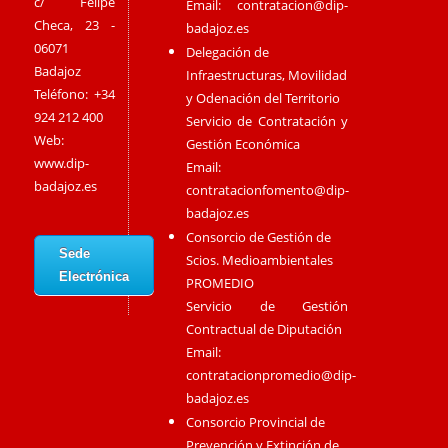
c/ Felipe
Email:
contratacion@dip-
Checa, 23 -
badajoz.es
06071
Delegación de
Badajoz
Infraestructuras, Movilidad
Teléfono: +34
y Odenación del Territorio
924 212 400
Servicio de Contratación y
Web:
Gestión Económica
www.dip-
Email:
badajoz.es
contratacionfomento@dip-
badajoz.es
Consorcio de Gestión de
Sede
Scios. Medioambientales
Electrónica
PROMEDIO
Servicio de Gestión
Contractual de Diputación
Email:
contratacionpromedio@dip-
badajoz.es
Consorcio Provincial de
Prevención y Extinción de