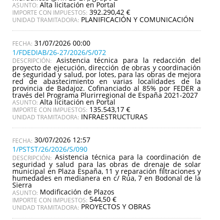
Alta licitación en Portal
ASUNTO:
392.290,42 €
IMPORTE CON IMPUESTOS:
PLANIFICACIÓN Y COMUNICACIÓN
UNIDAD TRAMITADORA:
31/07/2026 00:00
1/FDEDIAB/26-27/2026/S/072
Asistencia técnica para la redacción del
DESCRIPCIÓN:
proyecto de ejecución, dirección de obras y coordinación
de seguridad y salud, por lotes, para las obras de mejora
red de abastecimiento en varias localidades de la
provincia de Badajoz. Cofinanciado al 85% por FEDER a
través del Programa Plurirregional de España 2021-2027
Alta licitación en Portal
ASUNTO:
135.543,17 €
IMPORTE CON IMPUESTOS:
INFRAESTRUCTURAS
UNIDAD TRAMITADORA:
30/07/2026 12:57
1/PSTST/26/2026/S/090
Asistencia técnica para la coordinación de
DESCRIPCIÓN:
seguridad y salud para las obras de drenaje de solar
municipal en Plaza España, 11 y reparación filtraciones y
humedades en medianera en c/ Rúa, 7 en Bodonal de la
Sierra
Modificación de Plazos
ASUNTO:
544,50 €
IMPORTE CON IMPUESTOS:
PROYECTOS Y OBRAS
UNIDAD TRAMITADORA: