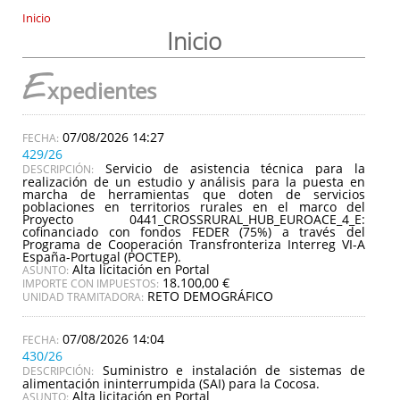
Inicio
Inicio
E
xpedientes
07/08/2026 14:27
429/26
Servicio de asistencia técnica para la
DESCRIPCIÓN:
realización de un estudio y análisis para la puesta en
marcha de herramientas que doten de servicios
poblaciones en territorios rurales en el marco del
Proyecto 0441_CROSSRURAL_HUB_EUROACE_4_E:
cofinanciado con fondos FEDER (75%) a través del
Programa de Cooperación Transfronteriza Interreg VI-A
España-Portugal (POCTEP).
Alta licitación en Portal
ASUNTO:
18.100,00 €
IMPORTE CON IMPUESTOS:
RETO DEMOGRÁFICO
UNIDAD TRAMITADORA:
07/08/2026 14:04
430/26
Suministro e instalación de sistemas de
DESCRIPCIÓN:
alimentación ininterrumpida (SAI) para la Cocosa.
Alta licitación en Portal
ASUNTO: