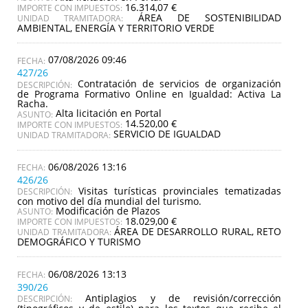
16.314,07 €
IMPORTE CON IMPUESTOS:
ÁREA DE SOSTENIBILIDAD
UNIDAD TRAMITADORA:
AMBIENTAL, ENERGÍA Y TERRITORIO VERDE
07/08/2026 09:46
427/26
Contratación de servicios de organización
DESCRIPCIÓN:
de Programa Formativo Online en Igualdad: Activa La
Racha.
Alta licitación en Portal
ASUNTO:
14.520,00 €
IMPORTE CON IMPUESTOS:
SERVICIO DE IGUALDAD
UNIDAD TRAMITADORA:
06/08/2026 13:16
426/26
Visitas turísticas provinciales tematizadas
DESCRIPCIÓN:
con motivo del día mundial del turismo.
Modificación de Plazos
ASUNTO:
18.029,00 €
IMPORTE CON IMPUESTOS:
ÁREA DE DESARROLLO RURAL, RETO
UNIDAD TRAMITADORA:
DEMOGRÁFICO Y TURISMO
06/08/2026 13:13
390/26
Antiplagios y de revisión/corrección
DESCRIPCIÓN: