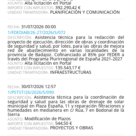
Alta licitación en Portal
ASUNTO:
392.290,42 €
IMPORTE CON IMPUESTOS:
PLANIFICACIÓN Y COMUNICACIÓN
UNIDAD TRAMITADORA:
31/07/2026 00:00
1/FDEDIAB/26-27/2026/S/072
Asistencia técnica para la redacción del
DESCRIPCIÓN:
proyecto de ejecución, dirección de obras y coordinación
de seguridad y salud, por lotes, para las obras de mejora
red de abastecimiento en varias localidades de la
provincia de Badajoz. Cofinanciado al 85% por FEDER a
través del Programa Plurirregional de España 2021-2027
Alta licitación en Portal
ASUNTO:
135.543,17 €
IMPORTE CON IMPUESTOS:
INFRAESTRUCTURAS
UNIDAD TRAMITADORA:
30/07/2026 12:57
1/PSTST/26/2026/S/090
Asistencia técnica para la coordinación de
DESCRIPCIÓN:
seguridad y salud para las obras de drenaje de solar
municipal en Plaza España, 11 y reparación filtraciones y
humedades en medianera en c/ Rúa, 7 en Bodonal de la
Sierra
Modificación de Plazos
ASUNTO:
544,50 €
IMPORTE CON IMPUESTOS:
PROYECTOS Y OBRAS
UNIDAD TRAMITADORA: