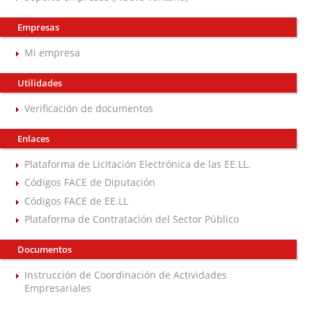
Empresas
Mi empresa
Utilidades
Verificación de documentos
Enlaces
Plataforma de Licitación Electrónica de las EE.LL.
Códigos FACE de Diputación
Códigos FACE de EE.LL
Plataforma de Contratación del Sector Público
Documentos
Instrucción de Coordinación de Actividades
Empresariales