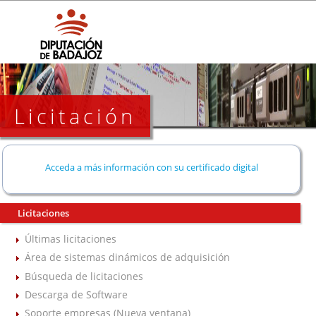
Licitación
Acceda a más información con su certificado digital
Licitaciones
Últimas licitaciones
Área de sistemas dinámicos de adquisición
Búsqueda de licitaciones
Descarga de Software
Soporte empresas (Nueva ventana)