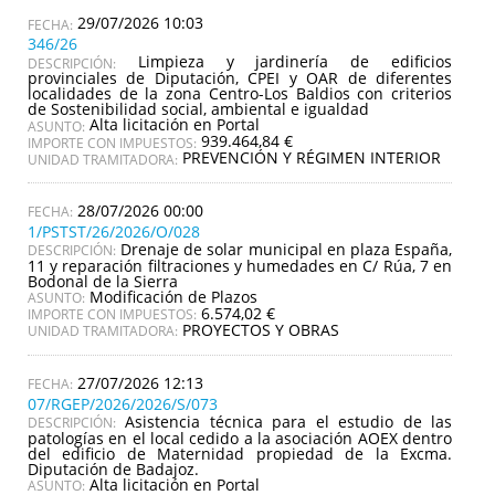
29/07/2026 10:03
346/26
Limpieza y jardinería de edificios
DESCRIPCIÓN:
provinciales de Diputación, CPEI y OAR de diferentes
localidades de la zona Centro-Los Baldios con criterios
de Sostenibilidad social, ambiental e igualdad
Alta licitación en Portal
ASUNTO:
939.464,84 €
IMPORTE CON IMPUESTOS:
PREVENCIÓN Y RÉGIMEN INTERIOR
UNIDAD TRAMITADORA:
28/07/2026 00:00
1/PSTST/26/2026/O/028
Drenaje de solar municipal en plaza España,
DESCRIPCIÓN:
11 y reparación filtraciones y humedades en C/ Rúa, 7 en
Bodonal de la Sierra
Modificación de Plazos
ASUNTO:
6.574,02 €
IMPORTE CON IMPUESTOS:
PROYECTOS Y OBRAS
UNIDAD TRAMITADORA:
27/07/2026 12:13
07/RGEP/2026/2026/S/073
Asistencia técnica para el estudio de las
DESCRIPCIÓN:
patologías en el local cedido a la asociación AOEX dentro
del edificio de Maternidad propiedad de la Excma.
Diputación de Badajoz.
Alta licitación en Portal
ASUNTO: