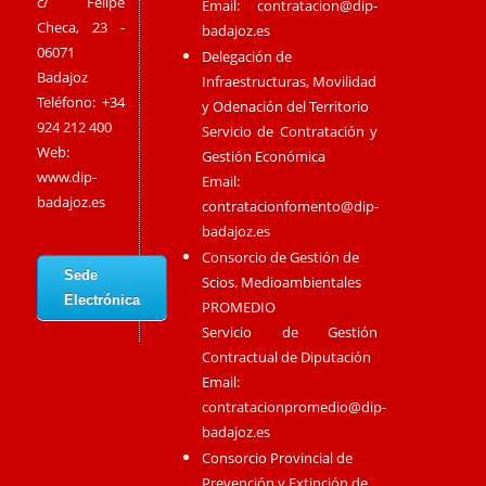
c/ Felipe
Email:
contratacion@dip-
Checa, 23 -
badajoz.es
06071
Delegación de
Badajoz
Infraestructuras, Movilidad
Teléfono: +34
y Odenación del Territorio
924 212 400
Servicio de Contratación y
Web:
Gestión Económica
www.dip-
Email:
badajoz.es
contratacionfomento@dip-
badajoz.es
Consorcio de Gestión de
Sede
Scios. Medioambientales
Electrónica
PROMEDIO
Servicio de Gestión
Contractual de Diputación
Email:
contratacionpromedio@dip-
badajoz.es
Consorcio Provincial de
Prevención y Extinción de