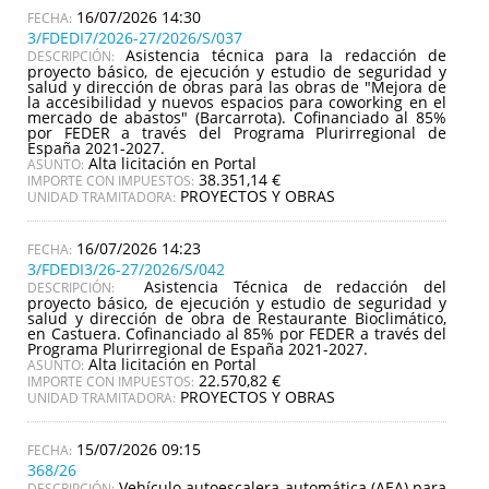
16/07/2026 14:30
3/FDEDI7/2026-27/2026/S/037
Asistencia técnica para la redacción de
DESCRIPCIÓN:
proyecto básico, de ejecución y estudio de seguridad y
salud y dirección de obras para las obras de "Mejora de
la accesibilidad y nuevos espacios para coworking en el
mercado de abastos" (Barcarrota). Cofinanciado al 85%
por FEDER a través del Programa Plurirregional de
España 2021-2027.
Alta licitación en Portal
ASUNTO:
38.351,14 €
IMPORTE CON IMPUESTOS:
PROYECTOS Y OBRAS
UNIDAD TRAMITADORA:
16/07/2026 14:23
3/FDEDI3/26-27/2026/S/042
Asistencia Técnica de redacción del
DESCRIPCIÓN:
proyecto básico, de ejecución y estudio de seguridad y
salud y dirección de obra de Restaurante Bioclimático,
en Castuera. Cofinanciado al 85% por FEDER a través del
Programa Plurirregional de España 2021-2027.
Alta licitación en Portal
ASUNTO:
22.570,82 €
IMPORTE CON IMPUESTOS:
PROYECTOS Y OBRAS
UNIDAD TRAMITADORA:
15/07/2026 09:15
368/26
Vehículo autoescalera automática (AEA) para
DESCRIPCIÓN: