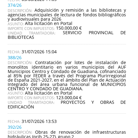
374/26
Adquisición y remisión a las bibliotecas y
DESCRIPCIÓN:
agencias municipales de lectura de fondos bibliográficos
y audiovisuales para 2026
Alta licitación en Portal
ASUNTO:
150.000,00 €
IMPORTE CON IMPUESTOS:
SERVICIO PROVINCIAL DE
UNIDAD TRAMITADORA:
BIBLIOTECAS
31/07/2026 15:04
388/26
Contratación por lotes de instalación de
DESCRIPCIÓN:
monolitos identitario en varios municipios del AUF
Municipios Centro y Condado de Guadiana, cofinanciado
al 85% por FEDER a través del Programa Plurirregional
de España 2021-2027, en el ámbito del Plan de Actuación
Integrado del área urbana funcional de MUNICIPIOS
CENTRO Y CONDADO DE GUADIANA.
Alta licitación en Portal
ASUNTO:
123.000,04 €
IMPORTE CON IMPUESTOS:
PROYECTOS Y OBRAS DE
UNIDAD TRAMITADORA:
EDIFICACIÓN
31/07/2026 13:53
392/26
Obras de renovación de infraestructuras
DESCRIPCIÓN:
hidráulicas (prih 25-27), grupo 2