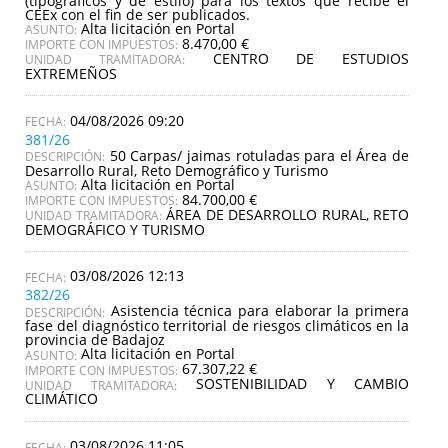
(tipográficos y de estilo) para los textos que recibe el
CEEx con el fin de ser publicados.
Alta licitación en Portal
ASUNTO:
8.470,00 €
IMPORTE CON IMPUESTOS:
CENTRO DE ESTUDIOS
UNIDAD TRAMITADORA:
EXTREMEÑOS
04/08/2026 09:20
381/26
50 Carpas/ jaimas rotuladas para el Área de
DESCRIPCIÓN:
Desarrollo Rural, Reto Demográfico y Turismo
Alta licitación en Portal
ASUNTO:
84.700,00 €
IMPORTE CON IMPUESTOS:
ÁREA DE DESARROLLO RURAL, RETO
UNIDAD TRAMITADORA:
DEMOGRÁFICO Y TURISMO
03/08/2026 12:13
382/26
Asistencia técnica para elaborar la primera
DESCRIPCIÓN:
fase del diagnóstico territorial de riesgos climáticos en la
provincia de Badajoz
Alta licitación en Portal
ASUNTO:
67.307,22 €
IMPORTE CON IMPUESTOS:
SOSTENIBILIDAD Y CAMBIO
UNIDAD TRAMITADORA:
CLIMÁTICO
03/08/2026 11:05