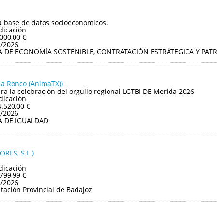
a base de datos socioeconomicos.
dicación
.000,00 €
6/2026
A DE ECONOMÍA SOSTENIBLE, CONTRATACIÓN ESTRÁTEGICA Y PAT
da Ronco (AnimaTX))
ara la celebración del orgullo regional LGTBI DE Merida 2026
dicación
4.520,00 €
6/2026
A DE IGUALDAD
RES, S.L.)
dicación
.799,99 €
6/2026
tación Provincial de Badajoz