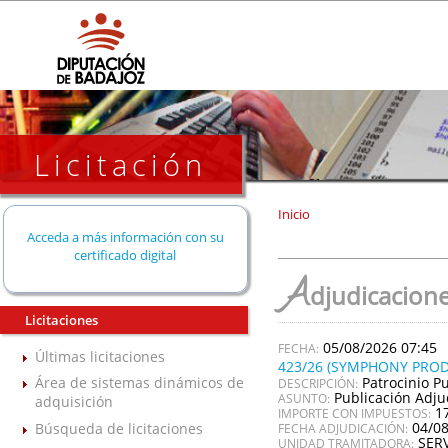
Licitación
Inicio
Acceda a más información con su
certificado digital
A
djudicacione
Licitaciones
05/08/2026 07:45
Últimas licitaciones
423/26 (SYMPHONY PROD
Patrocinio Pu
Área de sistemas dinámicos de
DESCRIPCIÓN:
Publicación Adju
ASUNTO:
adquisición
1
IMPORTE CON IMPUESTOS:
04/0
Búsqueda de licitaciones
FECHA ADJUDICACIÓN:
SER
UNIDAD TRAMITADORA: