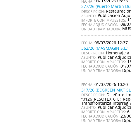
09/07/2026 08:33
377/26 (Puerto Martín Du
Restauración
DESCRIPCIÓN:
Publicación Adju
ASUNTO:
1
IMPORTE CON IMPUESTOS:
08/0
FECHA ADJUDICACIÓN:
MUS
UNIDAD TRAMITADORA:
08/07/2026 12:37
362/26 (MASMAGIN S.L.)
Homenaje a l
DESCRIPCIÓN:
Publicar Adjudic
ASUNTO:
1
IMPORTE CON IMPUESTOS:
01/0
FECHA ADJUDICACIÓN:
Dipu
UNIDAD TRAMITADORA:
01/07/2026 10:20
317/26 (BEGREEN MKT SL
Diseño e im
DESCRIPCIÓN:
“0126_RESOTEX_6_E: Repe
Transfronteriza Interreg 
Publicar Adjudic
ASUNTO:
6
IMPORTE CON IMPUESTOS:
23/0
FECHA ADJUDICACIÓN:
Dipu
UNIDAD TRAMITADORA: