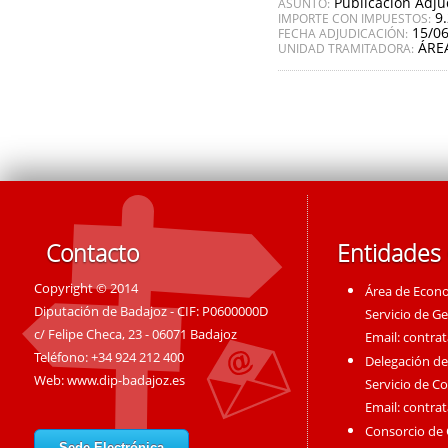
Publicación Adju
ASUNTO:
9
IMPORTE CON IMPUESTOS:
15/0
FECHA ADJUDICACIÓN:
ÁRE
UNIDAD TRAMITADORA:
Contacto
Entidades
Copyright © 2014
Área de Econ
Diputación de Badajoz - CIF: P0600000D
Servicio de G
c/ Felipe Checa, 23 - 06071 Badajoz
Email:
contra
Teléfono: +34 924 212 400
Delegación de
Web:
www.dip-badajoz.es
Servicio de C
Email:
contra
Consorcio de
Sede Electrónica