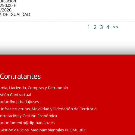
dicación
.250,00 €
6/2026
A DE IGUALDAD
1
2
3
4
>>
 Contratantes
omía, Hacienda, Compras y Patrimonio
estión Contractual
tacion@dip-badajoz.es
 Infraestructuras, Movilidad y Odenación del Territorio
ontratación y Gestión Económica
tacionfomento@dip-badajoz.es
 Gestión de Scios. Medioambientales PROMEDIO