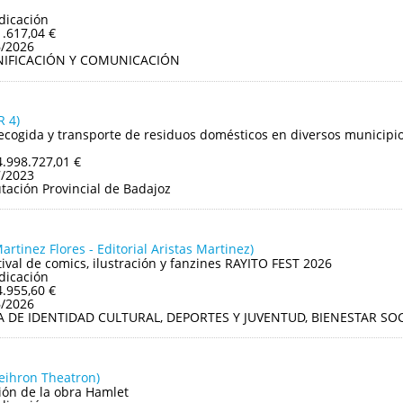
dicación
1.617,04 €
6/2026
NIFICACIÓN Y COMUNICACIÓN
 4)
recogida y transporte de residuos domésticos en diversos municipios
4.998.727,01 €
7/2023
tación Provincial de Badajoz
artinez Flores - Editorial Aristas Martinez)
ival de comics, ilustración y fanzines RAYITO FEST 2026
dicación
4.955,60 €
6/2026
A DE IDENTIDAD CULTURAL, DEPORTES Y JUVENTUD, BIENESTAR S
peihron Theatron)
ón de la obra Hamlet