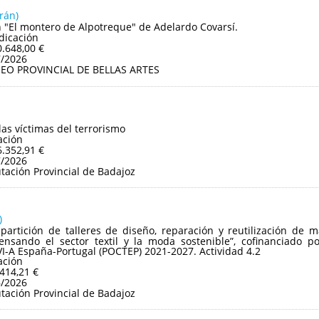
rán)
 "El montero de Alpotreque" de Adelardo Covarsí.
dicación
0.648,00 €
7/2026
EO PROVINCIAL DE BELLAS ARTES
as víctimas del terrorismo
ación
6.352,91 €
7/2026
tación Provincial de Badajoz
)
partición de talleres de diseño, reparación y reutilización de m
nsando el sector textil y la moda sostenible”, cofinanciado 
VI-A España-Portugal (POCTEP) 2021-2027. Actividad 4.2
ación
.414,21 €
6/2026
tación Provincial de Badajoz