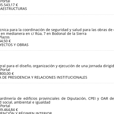
 Portal
35.543,17 €
RAESTRUCTURAS
écnica para la coordinación de seguridad y salud para las obras de
 en medianera en c/ Rúa, 7 en Bodonal de la Sierra
Plazos
44,50 €
YECTOS Y OBRAS
gral para el diseño, organización y ejecución de una jornada dirigid
 Portal
.800,00 €
A DE PRESIDENCIA Y RELACIONES INSTITUCIONALES
jardinería de edificios provinciales de Diputación, CPEI y OAR d
ad social, ambiental e igualdad
 Portal
39.464,84 €
VENCIÓN Y RÉGIMEN INTERIOR