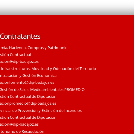
 Contratantes
omía, Hacienda, Compras y Patrimonio
estión Contractual
tacion@dip-badajoz.es
 Infraestructuras, Movilidad y Odenación del Territorio
ontratación y Gestión Económica
tacionfomento@dip-badajoz.es
 Gestión de Scios. Medioambientales PROMEDIO
estión Contractual de Diputación
tacionpromedio@dip-badajoz.es
vincial de Prevención y Extinción de Incendios
estión Contractual de Diputación
tacion@dip-badajoz.es
utónomo de Recaudación