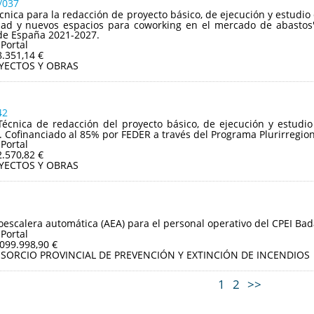
/037
écnica para la redacción de proyecto básico, de ejecución y estudio
idad y nuevos espacios para coworking en el mercado de abastos"
de España 2021-2027.
 Portal
8.351,14 €
YECTOS Y OBRAS
42
Técnica de redacción del proyecto básico, de ejecución y estudi
a. Cofinanciado al 85% por FEDER a través del Programa Plurirregio
 Portal
2.570,82 €
YECTOS Y OBRAS
oescalera automática (AEA) para el personal operativo del CPEI Bad
 Portal
.099.998,90 €
SORCIO PROVINCIAL DE PREVENCIÓN Y EXTINCIÓN DE INCENDIOS
1
2
>>