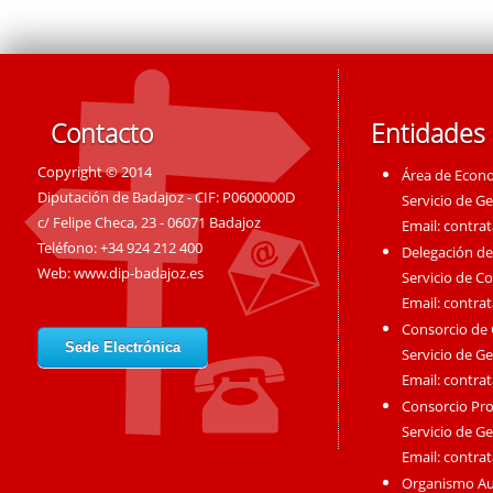
Contacto
Entidades
Copyright © 2014
Área de Econ
Diputación de Badajoz - CIF: P0600000D
Servicio de G
c/ Felipe Checa, 23 - 06071 Badajoz
Email:
contra
Teléfono: +34 924 212 400
Delegación de
Web:
www.dip-badajoz.es
Servicio de C
Email:
contra
Consorcio de
Sede Electrónica
Servicio de G
Email:
contra
Consorcio Pro
Servicio de G
Email:
contra
Organismo A