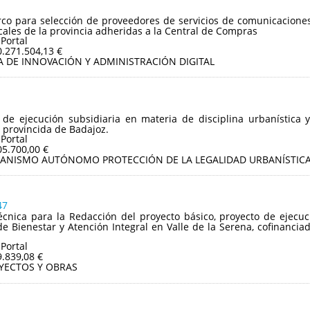
o para selección de proveedores de servicios de comunicaciones 
cales de la provincia adheridas a la Central de Compras
 Portal
0.271.504,13 €
A DE INNOVACIÓN Y ADMINISTRACIÓN DIGITAL
 de ejecución subsidiaria en materia de disciplina urbanístic
 provincida de Badajoz.
 Portal
05.700,00 €
ANISMO AUTÓNOMO PROTECCIÓN DE LA LEGALIDAD URBANÍSTICA
47
écnica para la Redacción del proyecto básico, proyecto de ejecu
e Bienestar y Atención Integral en Valle de la Serena, cofinancia
 Portal
9.839,08 €
YECTOS Y OBRAS