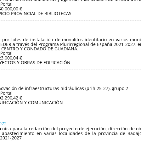
 Portal
50.000,00 €
ICIO PROVINCIAL DE BIBLIOTECAS
n por lotes de instalación de monolitos identitario en varios mu
FEDER a través del Programa Plurirregional de España 2021-2027, e
OS CENTRO Y CONDADO DE GUADIANA.
 Portal
23.000,04 €
YECTOS Y OBRAS DE EDIFICACIÓN
ovación de infraestructuras hidráulicas (prih 25-27), grupo 2
 Portal
92.290,42 €
NIFICACIÓN Y COMUNICACIÓN
072
écnica para la redacción del proyecto de ejecución, dirección de ob
abastecimiento en varias localidades de la provincia de Badaj
 2021-2027