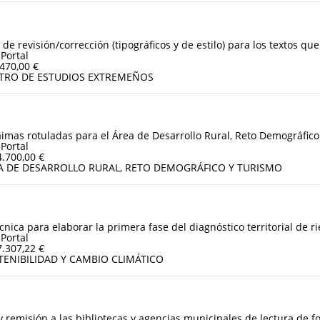
 de revisión/corrección (tipográficos y de estilo) para los textos que
 Portal
.470,00 €
TRO DE ESTUDIOS EXTREMEÑOS
aimas rotuladas para el Área de Desarrollo Rural, Reto Demográfico
 Portal
4.700,00 €
A DE DESARROLLO RURAL, RETO DEMOGRÁFICO Y TURISMO
cnica para elaborar la primera fase del diagnóstico territorial de r
 Portal
7.307,22 €
TENIBILIDAD Y CAMBIO CLIMÁTICO
y remisión a las bibliotecas y agencias municipales de lectura de f