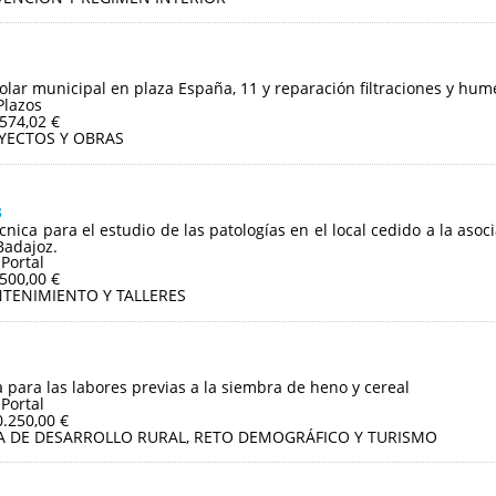
olar municipal en plaza España, 11 y reparación filtraciones y hum
Plazos
.574,02 €
YECTOS Y OBRAS
3
écnica para el estudio de las patologías en el local cedido a la as
Badajoz.
 Portal
.500,00 €
TENIMIENTO Y TALLERES
 para las labores previas a la siembra de heno y cereal
 Portal
0.250,00 €
A DE DESARROLLO RURAL, RETO DEMOGRÁFICO Y TURISMO