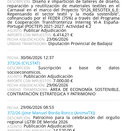
Diseño e impartición de talleres de diseño,
DESCRIPCIÓN:
reparación y reutilización de materiales textiles en el
Carnaval en el marco del Proyecto “0126_RESOTEX_6_E:
Repensando el sector textil y la moda sostenible”,
cofinanciado por el FEDER (75%) a través del Programa
de Cooperación Transfronteriza Interreg VI-A España-
Portugal (POCTEP) 2021-2027. Actividad 4.2
Publicar Adjudicación
ASUNTO:
6.414,21 €
IMPORTE CON IMPUESTOS:
23/06/2026
FECHA ADJUDICACIÓN:
Diputación Provincial de Badajoz
UNIDAD TRAMITADORA:
30/06/2026 12:37
373/26 (CYLSTAT)
Suscripción a base de datos
DESCRIPCIÓN:
socioeconomicos.
Publicación Adjudicación
ASUNTO:
7.000,00 €
IMPORTE CON IMPUESTOS:
29/06/2026
FECHA ADJUDICACIÓN:
ÁREA DE ECONOMÍA SOSTENIBLE,
UNIDAD TRAMITADORA:
CONTRATACIÓN ESTRÁTEGICA Y PATRIMONIO
29/06/2026 08:53
372/26 (Jose Manuel Borda Ronco (AnimaTX))
Patrocinio para la celebración del orgullo
DESCRIPCIÓN:
regional LGTBI DE Merida 2026
Publicación Adjudicación
ASUNTO:
14.520,00 €
IMPORTE CON IMPUESTOS: