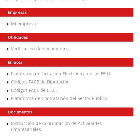
Empresas
Mi empresa
Utilidades
Verificación de documentos
Enlaces
Plataforma de Licitación Electrónica de las EE.LL.
Códigos FACE de Diputación
Códigos FACE de EE.LL
Plataforma de Contratación del Sector Público
Documentos
Instrucción de Coordinación de Actividades
Empresariales