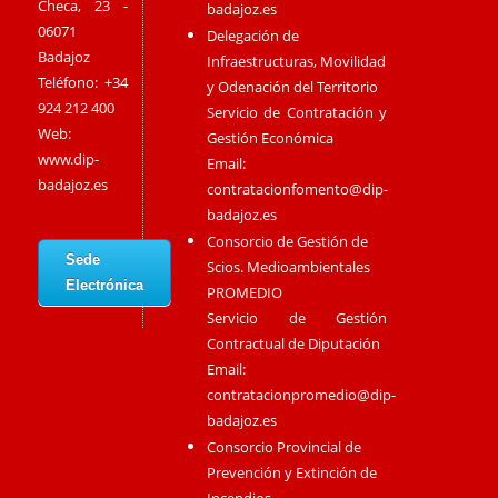
Checa, 23 -
badajoz.es
06071
Delegación de
Badajoz
Infraestructuras, Movilidad
Teléfono: +34
y Odenación del Territorio
924 212 400
Servicio de Contratación y
Web:
Gestión Económica
www.dip-
Email:
badajoz.es
contratacionfomento@dip-
badajoz.es
Consorcio de Gestión de
Sede
Scios. Medioambientales
Electrónica
PROMEDIO
Servicio de Gestión
Contractual de Diputación
Email:
contratacionpromedio@dip-
badajoz.es
Consorcio Provincial de
Prevención y Extinción de