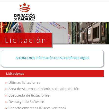
Licitación
Acceda a más información con su certificado digital
Licitaciones
Últimas licitaciones
Área de sistemas dinámicos de adquisición
Búsqueda de licitaciones
Descarga de Software
Soporte empresas (Nueva ventana)