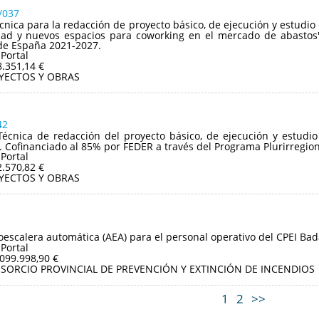
/037
écnica para la redacción de proyecto básico, de ejecución y estudio
idad y nuevos espacios para coworking en el mercado de abastos"
de España 2021-2027.
 Portal
8.351,14 €
YECTOS Y OBRAS
42
Técnica de redacción del proyecto básico, de ejecución y estudi
a. Cofinanciado al 85% por FEDER a través del Programa Plurirregio
 Portal
2.570,82 €
YECTOS Y OBRAS
oescalera automática (AEA) para el personal operativo del CPEI Bad
 Portal
.099.998,90 €
SORCIO PROVINCIAL DE PREVENCIÓN Y EXTINCIÓN DE INCENDIOS
1
2
>>