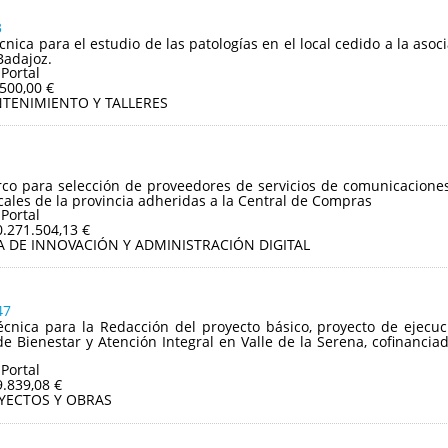
3
écnica para el estudio de las patologías en el local cedido a la as
Badajoz.
 Portal
.500,00 €
TENIMIENTO Y TALLERES
o para selección de proveedores de servicios de comunicaciones 
cales de la provincia adheridas a la Central de Compras
 Portal
0.271.504,13 €
A DE INNOVACIÓN Y ADMINISTRACIÓN DIGITAL
47
écnica para la Redacción del proyecto básico, proyecto de ejecu
e Bienestar y Atención Integral en Valle de la Serena, cofinancia
 Portal
9.839,08 €
YECTOS Y OBRAS