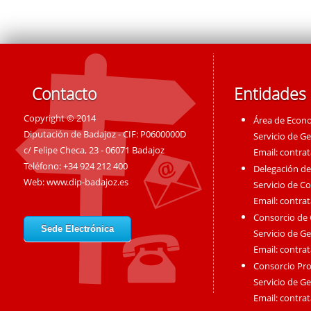
Contacto
Entidades
Copyright © 2014
Área de Econ
Diputación de Badajoz - CIF: P0600000D
Servicio de G
c/ Felipe Checa, 23 - 06071 Badajoz
Email:
contra
Teléfono: +34 924 212 400
Delegación de
Web:
www.dip-badajoz.es
Servicio de C
Email:
contra
Consorcio de
Sede Electrónica
Servicio de G
Email:
contra
Consorcio Pro
Servicio de G
Email:
contra