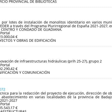
ICIO PROVINCIAL DE BIBLIOTECAS
n por lotes de instalación de monolitos identitario en varios mu
FEDER a través del Programa Plurirregional de España 2021-2027, e
OS CENTRO Y CONDADO DE GUADIANA.
 Portal
23.000,04 €
YECTOS Y OBRAS DE EDIFICACIÓN
ovación de infraestructuras hidráulicas (prih 25-27), grupo 2
 Portal
92.290,42 €
NIFICACIÓN Y COMUNICACIÓN
072
écnica para la redacción del proyecto de ejecución, dirección de ob
abastecimiento en varias localidades de la provincia de Badaj
 2021-2027
 Portal
35.543,17 €
RAESTRUCTURAS