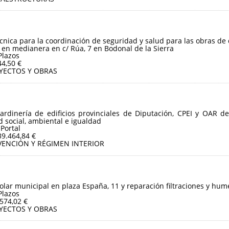
écnica para la coordinación de seguridad y salud para las obras de
 en medianera en c/ Rúa, 7 en Bodonal de la Sierra
Plazos
44,50 €
YECTOS Y OBRAS
jardinería de edificios provinciales de Diputación, CPEI y OAR d
ad social, ambiental e igualdad
 Portal
39.464,84 €
VENCIÓN Y RÉGIMEN INTERIOR
olar municipal en plaza España, 11 y reparación filtraciones y hum
Plazos
.574,02 €
YECTOS Y OBRAS