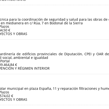
écnica para la coordinación de seguridad y salud para las obras de
 en medianera en c/ Rúa, 7 en Bodonal de la Sierra
Plazos
44,50 €
YECTOS Y OBRAS
jardinería de edificios provinciales de Diputación, CPEI y OAR d
ad social, ambiental e igualdad
 Portal
39.464,84 €
VENCIÓN Y RÉGIMEN INTERIOR
olar municipal en plaza España, 11 y reparación filtraciones y hum
Plazos
.574,02 €
YECTOS Y OBRAS