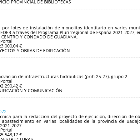
ICIO PROVINCIAL DE BIBLIOTECAS
n por lotes de instalación de monolitos identitario en varios mu
FEDER a través del Programa Plurirregional de España 2021-2027, e
OS CENTRO Y CONDADO DE GUADIANA.
 Portal
23.000,04 €
YECTOS Y OBRAS DE EDIFICACIÓN
ovación de infraestructuras hidráulicas (prih 25-27), grupo 2
 Portal
92.290,42 €
NIFICACIÓN Y COMUNICACIÓN
072
écnica para la redacción del proyecto de ejecución, dirección de ob
abastecimiento en varias localidades de la provincia de Badaj
 2021-2027
 Portal
35.543,17 €
RAESTRUCTURAS