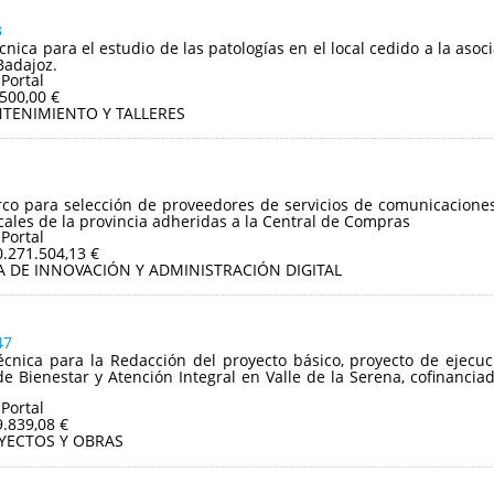
3
écnica para el estudio de las patologías en el local cedido a la as
Badajoz.
 Portal
.500,00 €
TENIMIENTO Y TALLERES
o para selección de proveedores de servicios de comunicaciones 
cales de la provincia adheridas a la Central de Compras
 Portal
0.271.504,13 €
A DE INNOVACIÓN Y ADMINISTRACIÓN DIGITAL
47
écnica para la Redacción del proyecto básico, proyecto de ejecu
e Bienestar y Atención Integral en Valle de la Serena, cofinancia
 Portal
9.839,08 €
YECTOS Y OBRAS