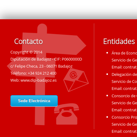
Contacto
Entidades
Copyright © 2014
Área de Econ
Diputación de Badajoz - CIF: P0600000D
Servicio de G
c/ Felipe Checa, 23 - 06071 Badajoz
Email:
contra
Teléfono: +34 924 212 400
Delegación de
Web:
www.dip-badajoz.es
Servicio de C
Email:
contra
Consorcio de
Sede Electrónica
Servicio de G
Email:
contra
Consorcio Pro
Servicio de G
Email:
contra