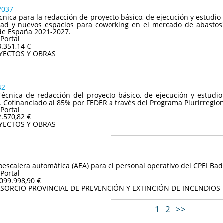
/037
écnica para la redacción de proyecto básico, de ejecución y estudio
idad y nuevos espacios para coworking en el mercado de abastos"
de España 2021-2027.
 Portal
8.351,14 €
YECTOS Y OBRAS
42
Técnica de redacción del proyecto básico, de ejecución y estudi
a. Cofinanciado al 85% por FEDER a través del Programa Plurirregio
 Portal
2.570,82 €
YECTOS Y OBRAS
oescalera automática (AEA) para el personal operativo del CPEI Bad
 Portal
.099.998,90 €
SORCIO PROVINCIAL DE PREVENCIÓN Y EXTINCIÓN DE INCENDIOS
1
2
>>