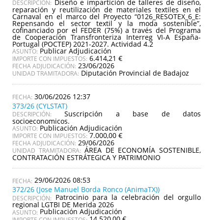
Diseño e impartición de talleres de diseño,
DESCRIPCIÓN:
reparación y reutilización de materiales textiles en el
Carnaval en el marco del Proyecto “0126_RESOTEX_6_E:
Repensando el sector textil y la moda sostenible”,
cofinanciado por el FEDER (75%) a través del Programa
de Cooperación Transfronteriza Interreg VI-A España-
Portugal (POCTEP) 2021-2027. Actividad 4.2
Publicar Adjudicación
ASUNTO:
6.414,21 €
IMPORTE CON IMPUESTOS:
23/06/2026
FECHA ADJUDICACIÓN:
Diputación Provincial de Badajoz
UNIDAD TRAMITADORA:
30/06/2026 12:37
373/26 (CYLSTAT)
Suscripción a base de datos
DESCRIPCIÓN:
socioeconomicos.
Publicación Adjudicación
ASUNTO:
7.000,00 €
IMPORTE CON IMPUESTOS:
29/06/2026
FECHA ADJUDICACIÓN:
ÁREA DE ECONOMÍA SOSTENIBLE,
UNIDAD TRAMITADORA:
CONTRATACIÓN ESTRÁTEGICA Y PATRIMONIO
29/06/2026 08:53
372/26 (Jose Manuel Borda Ronco (AnimaTX))
Patrocinio para la celebración del orgullo
DESCRIPCIÓN:
regional LGTBI DE Merida 2026
Publicación Adjudicación
ASUNTO:
14.520,00 €
IMPORTE CON IMPUESTOS: