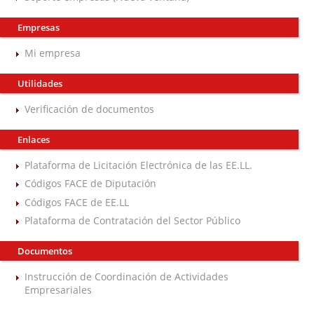
Empresas
Mi empresa
Utilidades
Verificación de documentos
Enlaces
Plataforma de Licitación Electrónica de las EE.LL.
Códigos FACE de Diputación
Códigos FACE de EE.LL
Plataforma de Contratación del Sector Público
Documentos
Instrucción de Coordinación de Actividades
Empresariales