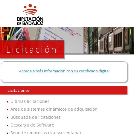
Licitación
Acceda a más información con su certificado digital
Licitaciones
Últimas licitaciones
Área de sistemas dinámicos de adquisición
Búsqueda de licitaciones
Descarga de Software
Soporte empresas (Nueva ventana)