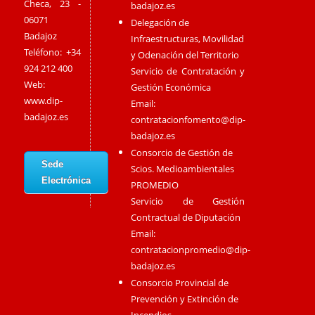
Checa, 23 -
badajoz.es
06071
Delegación de
Badajoz
Infraestructuras, Movilidad
Teléfono: +34
y Odenación del Territorio
924 212 400
Servicio de Contratación y
Web:
Gestión Económica
www.dip-
Email:
badajoz.es
contratacionfomento@dip-
badajoz.es
Consorcio de Gestión de
Sede
Scios. Medioambientales
Electrónica
PROMEDIO
Servicio de Gestión
Contractual de Diputación
Email:
contratacionpromedio@dip-
badajoz.es
Consorcio Provincial de
Prevención y Extinción de