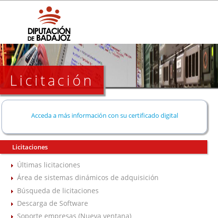
Licitación
Acceda a más información con su certificado digital
Licitaciones
Últimas licitaciones
Área de sistemas dinámicos de adquisición
Búsqueda de licitaciones
Descarga de Software
Soporte empresas (Nueva ventana)