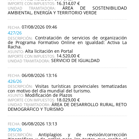
16.314,07 €
IMPORTE CON IMPUESTOS:
ÁREA DE SOSTENIBILIDAD
UNIDAD TRAMITADORA:
AMBIENTAL, ENERGÍA Y TERRITORIO VERDE
07/08/2026 09:46
427/26
Contratación de servicios de organización
DESCRIPCIÓN:
de Programa Formativo Online en Igualdad: Activa La
Racha.
Alta licitación en Portal
ASUNTO:
14.520,00 €
IMPORTE CON IMPUESTOS:
SERVICIO DE IGUALDAD
UNIDAD TRAMITADORA:
06/08/2026 13:16
426/26
Visitas turísticas provinciales tematizadas
DESCRIPCIÓN:
con motivo del día mundial del turismo.
Modificación de Plazos
ASUNTO:
18.029,00 €
IMPORTE CON IMPUESTOS:
ÁREA DE DESARROLLO RURAL, RETO
UNIDAD TRAMITADORA:
DEMOGRÁFICO Y TURISMO
06/08/2026 13:13
390/26
Antiplagios y de revisión/corrección
DESCRIPCIÓN: