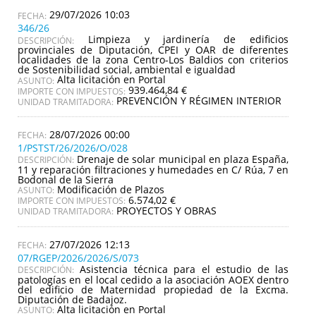
29/07/2026 10:03
346/26
Limpieza y jardinería de edificios
DESCRIPCIÓN:
provinciales de Diputación, CPEI y OAR de diferentes
localidades de la zona Centro-Los Baldios con criterios
de Sostenibilidad social, ambiental e igualdad
Alta licitación en Portal
ASUNTO:
939.464,84 €
IMPORTE CON IMPUESTOS:
PREVENCIÓN Y RÉGIMEN INTERIOR
UNIDAD TRAMITADORA:
28/07/2026 00:00
1/PSTST/26/2026/O/028
Drenaje de solar municipal en plaza España,
DESCRIPCIÓN:
11 y reparación filtraciones y humedades en C/ Rúa, 7 en
Bodonal de la Sierra
Modificación de Plazos
ASUNTO:
6.574,02 €
IMPORTE CON IMPUESTOS:
PROYECTOS Y OBRAS
UNIDAD TRAMITADORA:
27/07/2026 12:13
07/RGEP/2026/2026/S/073
Asistencia técnica para el estudio de las
DESCRIPCIÓN:
patologías en el local cedido a la asociación AOEX dentro
del edificio de Maternidad propiedad de la Excma.
Diputación de Badajoz.
Alta licitación en Portal
ASUNTO: