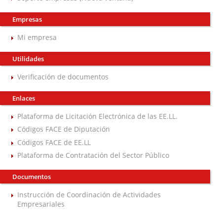
Empresas
Mi empresa
Utilidades
Verificación de documentos
Enlaces
Plataforma de Licitación Electrónica de las EE.LL.
Códigos FACE de Diputación
Códigos FACE de EE.LL
Plataforma de Contratación del Sector Público
Documentos
Instrucción de Coordinación de Actividades
Empresariales