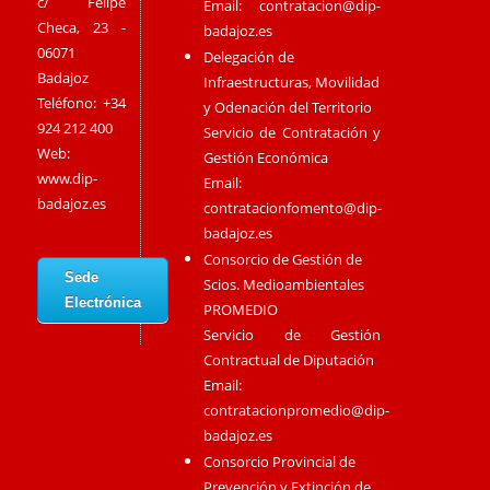
c/ Felipe
Email:
contratacion@dip-
Checa, 23 -
badajoz.es
06071
Delegación de
Badajoz
Infraestructuras, Movilidad
Teléfono: +34
y Odenación del Territorio
924 212 400
Servicio de Contratación y
Web:
Gestión Económica
www.dip-
Email:
badajoz.es
contratacionfomento@dip-
badajoz.es
Consorcio de Gestión de
Sede
Scios. Medioambientales
Electrónica
PROMEDIO
Servicio de Gestión
Contractual de Diputación
Email:
contratacionpromedio@dip-
badajoz.es
Consorcio Provincial de
Prevención y Extinción de