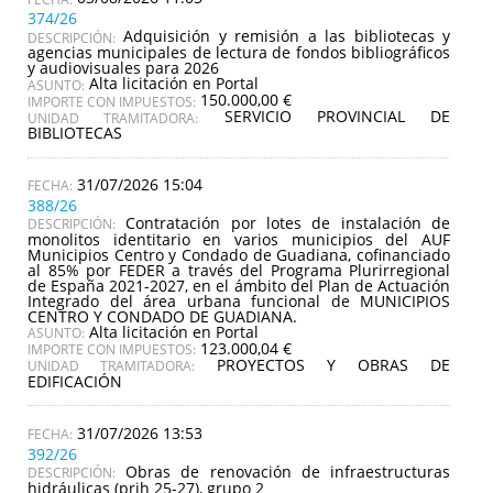
374/26
Adquisición y remisión a las bibliotecas y
DESCRIPCIÓN:
agencias municipales de lectura de fondos bibliográficos
y audiovisuales para 2026
Alta licitación en Portal
ASUNTO:
150.000,00 €
IMPORTE CON IMPUESTOS:
SERVICIO PROVINCIAL DE
UNIDAD TRAMITADORA:
BIBLIOTECAS
31/07/2026 15:04
388/26
Contratación por lotes de instalación de
DESCRIPCIÓN:
monolitos identitario en varios municipios del AUF
Municipios Centro y Condado de Guadiana, cofinanciado
al 85% por FEDER a través del Programa Plurirregional
de España 2021-2027, en el ámbito del Plan de Actuación
Integrado del área urbana funcional de MUNICIPIOS
CENTRO Y CONDADO DE GUADIANA.
Alta licitación en Portal
ASUNTO:
123.000,04 €
IMPORTE CON IMPUESTOS:
PROYECTOS Y OBRAS DE
UNIDAD TRAMITADORA:
EDIFICACIÓN
31/07/2026 13:53
392/26
Obras de renovación de infraestructuras
DESCRIPCIÓN:
hidráulicas (prih 25-27), grupo 2