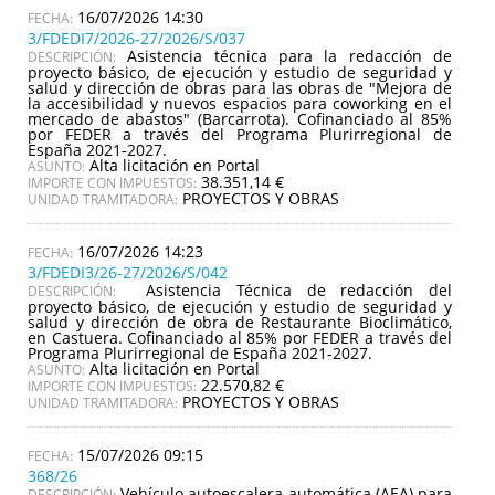
16/07/2026 14:30
3/FDEDI7/2026-27/2026/S/037
Asistencia técnica para la redacción de
DESCRIPCIÓN:
proyecto básico, de ejecución y estudio de seguridad y
salud y dirección de obras para las obras de "Mejora de
la accesibilidad y nuevos espacios para coworking en el
mercado de abastos" (Barcarrota). Cofinanciado al 85%
por FEDER a través del Programa Plurirregional de
España 2021-2027.
Alta licitación en Portal
ASUNTO:
38.351,14 €
IMPORTE CON IMPUESTOS:
PROYECTOS Y OBRAS
UNIDAD TRAMITADORA:
16/07/2026 14:23
3/FDEDI3/26-27/2026/S/042
Asistencia Técnica de redacción del
DESCRIPCIÓN:
proyecto básico, de ejecución y estudio de seguridad y
salud y dirección de obra de Restaurante Bioclimático,
en Castuera. Cofinanciado al 85% por FEDER a través del
Programa Plurirregional de España 2021-2027.
Alta licitación en Portal
ASUNTO:
22.570,82 €
IMPORTE CON IMPUESTOS:
PROYECTOS Y OBRAS
UNIDAD TRAMITADORA:
15/07/2026 09:15
368/26
Vehículo autoescalera automática (AEA) para
DESCRIPCIÓN: