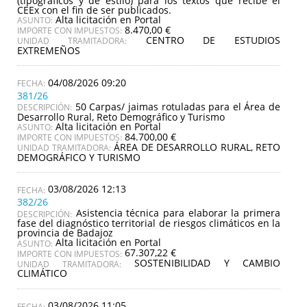
(tipográficos y de estilo) para los textos que recibe el
CEEx con el fin de ser publicados.
Alta licitación en Portal
ASUNTO:
8.470,00 €
IMPORTE CON IMPUESTOS:
CENTRO DE ESTUDIOS
UNIDAD TRAMITADORA:
EXTREMEÑOS
04/08/2026 09:20
381/26
50 Carpas/ jaimas rotuladas para el Área de
DESCRIPCIÓN:
Desarrollo Rural, Reto Demográfico y Turismo
Alta licitación en Portal
ASUNTO:
84.700,00 €
IMPORTE CON IMPUESTOS:
ÁREA DE DESARROLLO RURAL, RETO
UNIDAD TRAMITADORA:
DEMOGRÁFICO Y TURISMO
03/08/2026 12:13
382/26
Asistencia técnica para elaborar la primera
DESCRIPCIÓN:
fase del diagnóstico territorial de riesgos climáticos en la
provincia de Badajoz
Alta licitación en Portal
ASUNTO:
67.307,22 €
IMPORTE CON IMPUESTOS:
SOSTENIBILIDAD Y CAMBIO
UNIDAD TRAMITADORA:
CLIMÁTICO
03/08/2026 11:05