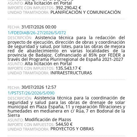
Alta licitación en Portal
ASUNTO:
392.290,42 €
IMPORTE CON IMPUESTOS:
PLANIFICACIÓN Y COMUNICACIÓN
UNIDAD TRAMITADORA:
31/07/2026 00:00
1/FDEDIAB/26-27/2026/S/072
Asistencia técnica para la redacción del
DESCRIPCIÓN:
proyecto de ejecución, dirección de obras y coordinación
de seguridad y salud, por lotes, para las obras de mejora
red de abastecimiento en varias localidades de la
provincia de Badajoz. Cofinanciado al 85% por FEDER a
través del Programa Plurirregional de España 2021-2027
Alta licitación en Portal
ASUNTO:
135.543,17 €
IMPORTE CON IMPUESTOS:
INFRAESTRUCTURAS
UNIDAD TRAMITADORA:
30/07/2026 12:57
1/PSTST/26/2026/S/090
Asistencia técnica para la coordinación de
DESCRIPCIÓN:
seguridad y salud para las obras de drenaje de solar
municipal en Plaza España, 11 y reparación filtraciones y
humedades en medianera en c/ Rúa, 7 en Bodonal de la
Sierra
Modificación de Plazos
ASUNTO:
544,50 €
IMPORTE CON IMPUESTOS:
PROYECTOS Y OBRAS
UNIDAD TRAMITADORA: