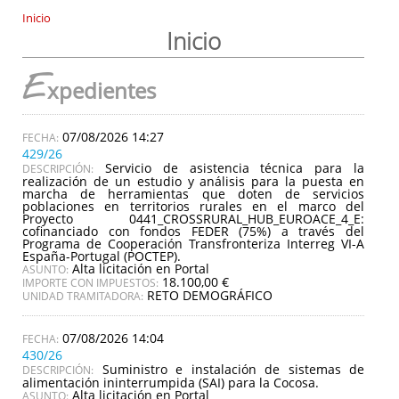
Inicio
Inicio
E
xpedientes
07/08/2026 14:27
429/26
Servicio de asistencia técnica para la
DESCRIPCIÓN:
realización de un estudio y análisis para la puesta en
marcha de herramientas que doten de servicios
poblaciones en territorios rurales en el marco del
Proyecto 0441_CROSSRURAL_HUB_EUROACE_4_E:
cofinanciado con fondos FEDER (75%) a través del
Programa de Cooperación Transfronteriza Interreg VI-A
España-Portugal (POCTEP).
Alta licitación en Portal
ASUNTO:
18.100,00 €
IMPORTE CON IMPUESTOS:
RETO DEMOGRÁFICO
UNIDAD TRAMITADORA:
07/08/2026 14:04
430/26
Suministro e instalación de sistemas de
DESCRIPCIÓN:
alimentación ininterrumpida (SAI) para la Cocosa.
Alta licitación en Portal
ASUNTO: