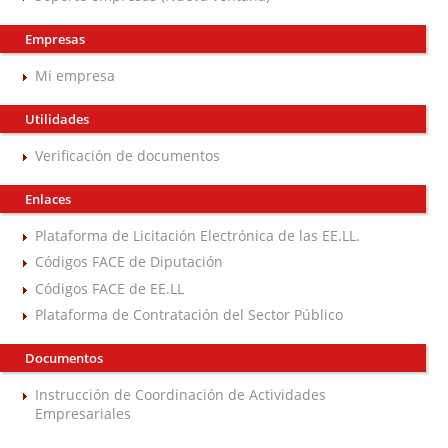
Empresas
Mi empresa
Utilidades
Verificación de documentos
Enlaces
Plataforma de Licitación Electrónica de las EE.LL.
Códigos FACE de Diputación
Códigos FACE de EE.LL
Plataforma de Contratación del Sector Público
Documentos
Instrucción de Coordinación de Actividades
Empresariales