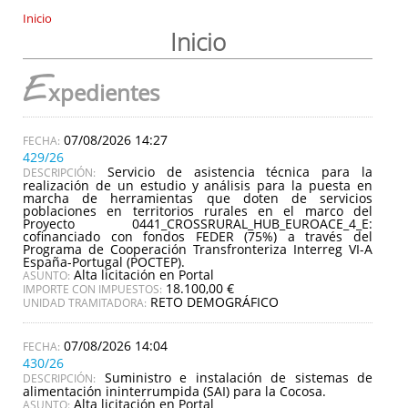
Inicio
Inicio
E
xpedientes
07/08/2026 14:27
429/26
Servicio de asistencia técnica para la
DESCRIPCIÓN:
realización de un estudio y análisis para la puesta en
marcha de herramientas que doten de servicios
poblaciones en territorios rurales en el marco del
Proyecto 0441_CROSSRURAL_HUB_EUROACE_4_E:
cofinanciado con fondos FEDER (75%) a través del
Programa de Cooperación Transfronteriza Interreg VI-A
España-Portugal (POCTEP).
Alta licitación en Portal
ASUNTO:
18.100,00 €
IMPORTE CON IMPUESTOS:
RETO DEMOGRÁFICO
UNIDAD TRAMITADORA:
07/08/2026 14:04
430/26
Suministro e instalación de sistemas de
DESCRIPCIÓN:
alimentación ininterrumpida (SAI) para la Cocosa.
Alta licitación en Portal
ASUNTO: