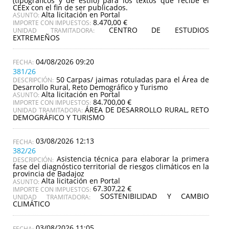
(tipográficos y de estilo) para los textos que recibe el
CEEx con el fin de ser publicados.
Alta licitación en Portal
ASUNTO:
8.470,00 €
IMPORTE CON IMPUESTOS:
CENTRO DE ESTUDIOS
UNIDAD TRAMITADORA:
EXTREMEÑOS
04/08/2026 09:20
381/26
50 Carpas/ jaimas rotuladas para el Área de
DESCRIPCIÓN:
Desarrollo Rural, Reto Demográfico y Turismo
Alta licitación en Portal
ASUNTO:
84.700,00 €
IMPORTE CON IMPUESTOS:
ÁREA DE DESARROLLO RURAL, RETO
UNIDAD TRAMITADORA:
DEMOGRÁFICO Y TURISMO
03/08/2026 12:13
382/26
Asistencia técnica para elaborar la primera
DESCRIPCIÓN:
fase del diagnóstico territorial de riesgos climáticos en la
provincia de Badajoz
Alta licitación en Portal
ASUNTO:
67.307,22 €
IMPORTE CON IMPUESTOS:
SOSTENIBILIDAD Y CAMBIO
UNIDAD TRAMITADORA:
CLIMÁTICO
03/08/2026 11:05