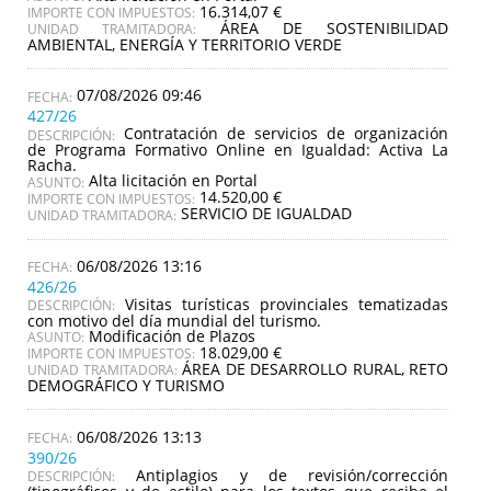
16.314,07 €
IMPORTE CON IMPUESTOS:
ÁREA DE SOSTENIBILIDAD
UNIDAD TRAMITADORA:
AMBIENTAL, ENERGÍA Y TERRITORIO VERDE
07/08/2026 09:46
427/26
Contratación de servicios de organización
DESCRIPCIÓN:
de Programa Formativo Online en Igualdad: Activa La
Racha.
Alta licitación en Portal
ASUNTO:
14.520,00 €
IMPORTE CON IMPUESTOS:
SERVICIO DE IGUALDAD
UNIDAD TRAMITADORA:
06/08/2026 13:16
426/26
Visitas turísticas provinciales tematizadas
DESCRIPCIÓN:
con motivo del día mundial del turismo.
Modificación de Plazos
ASUNTO:
18.029,00 €
IMPORTE CON IMPUESTOS:
ÁREA DE DESARROLLO RURAL, RETO
UNIDAD TRAMITADORA:
DEMOGRÁFICO Y TURISMO
06/08/2026 13:13
390/26
Antiplagios y de revisión/corrección
DESCRIPCIÓN: