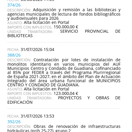
374/26
Adquisición y remisión a las bibliotecas y
DESCRIPCIÓN:
agencias municipales de lectura de fondos bibliográficos
y audiovisuales para 2026
Alta licitación en Portal
ASUNTO:
150.000,00 €
IMPORTE CON IMPUESTOS:
SERVICIO PROVINCIAL DE
UNIDAD TRAMITADORA:
BIBLIOTECAS
31/07/2026 15:04
388/26
Contratación por lotes de instalación de
DESCRIPCIÓN:
monolitos identitario en varios municipios del AUF
Municipios Centro y Condado de Guadiana, cofinanciado
al 85% por FEDER a través del Programa Plurirregional
de España 2021-2027, en el ámbito del Plan de Actuación
Integrado del área urbana funcional de MUNICIPIOS
CENTRO Y CONDADO DE GUADIANA.
Alta licitación en Portal
ASUNTO:
123.000,04 €
IMPORTE CON IMPUESTOS:
PROYECTOS Y OBRAS DE
UNIDAD TRAMITADORA:
EDIFICACIÓN
31/07/2026 13:53
392/26
Obras de renovación de infraestructuras
DESCRIPCIÓN:
hidráulicas (prih 25-27), grupo 2