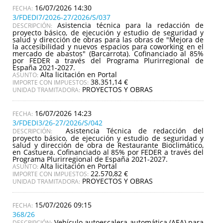
16/07/2026 14:30
3/FDEDI7/2026-27/2026/S/037
Asistencia técnica para la redacción de
DESCRIPCIÓN:
proyecto básico, de ejecución y estudio de seguridad y
salud y dirección de obras para las obras de "Mejora de
la accesibilidad y nuevos espacios para coworking en el
mercado de abastos" (Barcarrota). Cofinanciado al 85%
por FEDER a través del Programa Plurirregional de
España 2021-2027.
Alta licitación en Portal
ASUNTO:
38.351,14 €
IMPORTE CON IMPUESTOS:
PROYECTOS Y OBRAS
UNIDAD TRAMITADORA:
16/07/2026 14:23
3/FDEDI3/26-27/2026/S/042
Asistencia Técnica de redacción del
DESCRIPCIÓN:
proyecto básico, de ejecución y estudio de seguridad y
salud y dirección de obra de Restaurante Bioclimático,
en Castuera. Cofinanciado al 85% por FEDER a través del
Programa Plurirregional de España 2021-2027.
Alta licitación en Portal
ASUNTO:
22.570,82 €
IMPORTE CON IMPUESTOS:
PROYECTOS Y OBRAS
UNIDAD TRAMITADORA:
15/07/2026 09:15
368/26
Vehículo autoescalera automática (AEA) para
DESCRIPCIÓN: