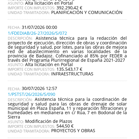
Alta licitación en Portal
ASUNTO:
392.290,42 €
IMPORTE CON IMPUESTOS:
PLANIFICACIÓN Y COMUNICACIÓN
UNIDAD TRAMITADORA:
31/07/2026 00:00
1/FDEDIAB/26-27/2026/S/072
Asistencia técnica para la redacción del
DESCRIPCIÓN:
proyecto de ejecución, dirección de obras y coordinación
de seguridad y salud, por lotes, para las obras de mejora
red de abastecimiento en varias localidades de la
provincia de Badajoz. Cofinanciado al 85% por FEDER a
través del Programa Plurirregional de España 2021-2027
Alta licitación en Portal
ASUNTO:
135.543,17 €
IMPORTE CON IMPUESTOS:
INFRAESTRUCTURAS
UNIDAD TRAMITADORA:
30/07/2026 12:57
1/PSTST/26/2026/S/090
Asistencia técnica para la coordinación de
DESCRIPCIÓN:
seguridad y salud para las obras de drenaje de solar
municipal en Plaza España, 11 y reparación filtraciones y
humedades en medianera en c/ Rúa, 7 en Bodonal de la
Sierra
Modificación de Plazos
ASUNTO:
544,50 €
IMPORTE CON IMPUESTOS:
PROYECTOS Y OBRAS
UNIDAD TRAMITADORA: