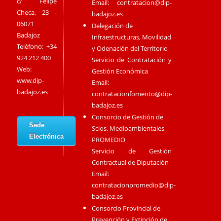
c/ Felipe
Email:
contratacion@dip-
Checa, 23 -
badajoz.es
06071
Delegación de
Badajoz
Infraestructuras, Movilidad
Teléfono: +34
y Odenación del Territorio
924 212 400
Servicio de Contratación y
Web:
Gestión Económica
www.dip-
Email:
badajoz.es
contratacionfomento@dip-
badajoz.es
Consorcio de Gestión de
Sede
Scios. Medioambientales
Electrónica
PROMEDIO
Servicio de Gestión
Contractual de Diputación
Email:
contratacionpromedio@dip-
badajoz.es
Consorcio Provincial de
Prevención y Extinción de