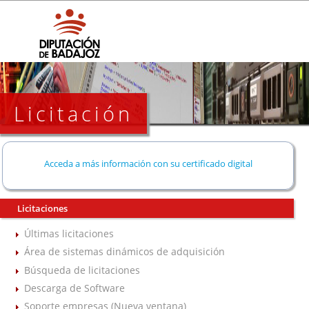
Licitación
Acceda a más información con su certificado digital
Licitaciones
Últimas licitaciones
Área de sistemas dinámicos de adquisición
Búsqueda de licitaciones
Descarga de Software
Soporte empresas (Nueva ventana)