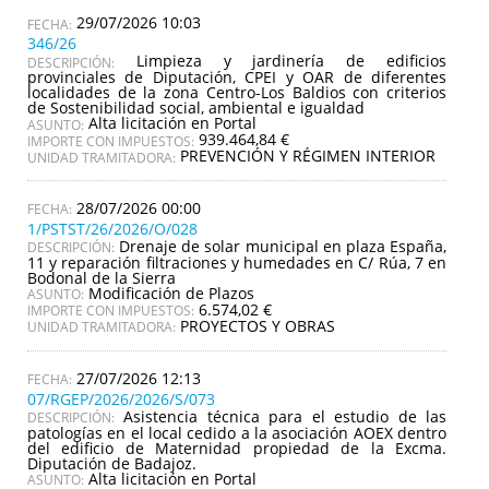
29/07/2026 10:03
346/26
Limpieza y jardinería de edificios
DESCRIPCIÓN:
provinciales de Diputación, CPEI y OAR de diferentes
localidades de la zona Centro-Los Baldios con criterios
de Sostenibilidad social, ambiental e igualdad
Alta licitación en Portal
ASUNTO:
939.464,84 €
IMPORTE CON IMPUESTOS:
PREVENCIÓN Y RÉGIMEN INTERIOR
UNIDAD TRAMITADORA:
28/07/2026 00:00
1/PSTST/26/2026/O/028
Drenaje de solar municipal en plaza España,
DESCRIPCIÓN:
11 y reparación filtraciones y humedades en C/ Rúa, 7 en
Bodonal de la Sierra
Modificación de Plazos
ASUNTO:
6.574,02 €
IMPORTE CON IMPUESTOS:
PROYECTOS Y OBRAS
UNIDAD TRAMITADORA:
27/07/2026 12:13
07/RGEP/2026/2026/S/073
Asistencia técnica para el estudio de las
DESCRIPCIÓN:
patologías en el local cedido a la asociación AOEX dentro
del edificio de Maternidad propiedad de la Excma.
Diputación de Badajoz.
Alta licitación en Portal
ASUNTO: