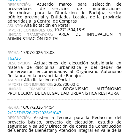
Acuerdo marco para selección de
DESCRIPCIÓN:
proveedores de servicios de comunicaciones
electrónicas para la Diputación de Badajoz, sector
público provincial y Entidades Locales de la provincia
adheridas a la Central de Compras
Alta licitación en Portal
ASUNTO:
10.271.504,13 €
IMPORTE CON IMPUESTOS:
ÁREA DE INNOVACIÓN Y
UNIDAD TRAMITADORA:
ADMINISTRACIÓN DIGITAL
17/07/2026 13:08
162/26
Actuaciones de ejecución subsidiaria en
DESCRIPCIÓN:
materia de disciplina urbanística y del deber de
conservación encomendadas al Organismo Autónomo
Restaura en la provincida de Badajoz.
Alta licitación en Portal
ASUNTO:
205.700,00 €
IMPORTE CON IMPUESTOS:
ORGANISMO AUTÓNOMO
UNIDAD TRAMITADORA:
PROTECCIÓN DE LA LEGALIDAD URBANÍSTICA RESTAURA
16/07/2026 14:54
2/FDEDI3/26-27/2026/S/047
Asistencia Técnica para la Redacción del
DESCRIPCIÓN:
proyecto básico, proyecto de ejecución, estudio de
seguridad y salud y Dirección de obras de Construcción
de Centro de Bienestar y Atención Integral en Valle de la