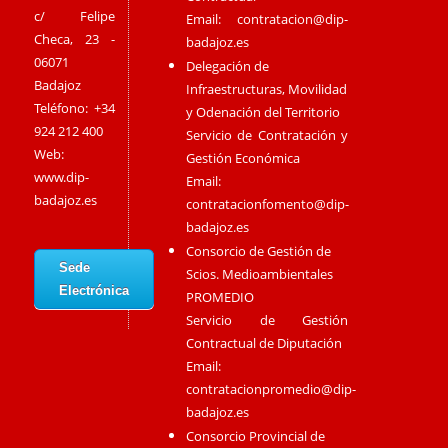
c/ Felipe
Email:
contratacion@dip-
Checa, 23 -
badajoz.es
06071
Delegación de
Badajoz
Infraestructuras, Movilidad
Teléfono: +34
y Odenación del Territorio
924 212 400
Servicio de Contratación y
Web:
Gestión Económica
www.dip-
Email:
badajoz.es
contratacionfomento@dip-
badajoz.es
Consorcio de Gestión de
Sede
Scios. Medioambientales
Electrónica
PROMEDIO
Servicio de Gestión
Contractual de Diputación
Email:
contratacionpromedio@dip-
badajoz.es
Consorcio Provincial de