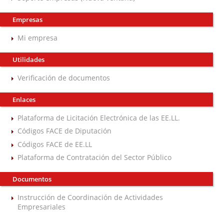
Empresas
Mi empresa
Utilidades
Verificación de documentos
Enlaces
Plataforma de Licitación Electrónica de las EE.LL.
Códigos FACE de Diputación
Códigos FACE de EE.LL
Plataforma de Contratación del Sector Público
Documentos
Instrucción de Coordinación de Actividades
Empresariales