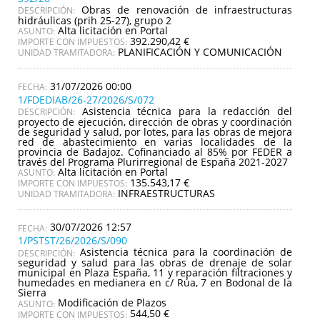
Obras de renovación de infraestructuras
DESCRIPCIÓN:
hidráulicas (prih 25-27), grupo 2
Alta licitación en Portal
ASUNTO:
392.290,42 €
IMPORTE CON IMPUESTOS:
PLANIFICACIÓN Y COMUNICACIÓN
UNIDAD TRAMITADORA:
31/07/2026 00:00
1/FDEDIAB/26-27/2026/S/072
Asistencia técnica para la redacción del
DESCRIPCIÓN:
proyecto de ejecución, dirección de obras y coordinación
de seguridad y salud, por lotes, para las obras de mejora
red de abastecimiento en varias localidades de la
provincia de Badajoz. Cofinanciado al 85% por FEDER a
través del Programa Plurirregional de España 2021-2027
Alta licitación en Portal
ASUNTO:
135.543,17 €
IMPORTE CON IMPUESTOS:
INFRAESTRUCTURAS
UNIDAD TRAMITADORA:
30/07/2026 12:57
1/PSTST/26/2026/S/090
Asistencia técnica para la coordinación de
DESCRIPCIÓN:
seguridad y salud para las obras de drenaje de solar
municipal en Plaza España, 11 y reparación filtraciones y
humedades en medianera en c/ Rúa, 7 en Bodonal de la
Sierra
Modificación de Plazos
ASUNTO:
544,50 €
IMPORTE CON IMPUESTOS: