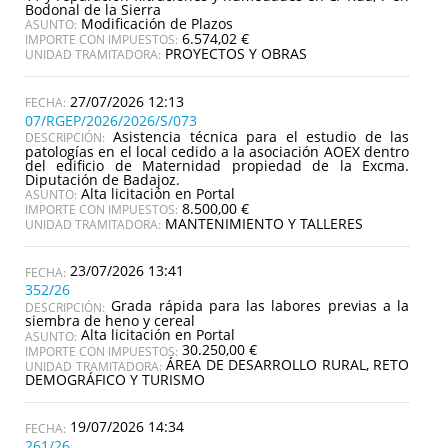
Bodonal de la Sierra
Modificación de Plazos
ASUNTO:
6.574,02 €
IMPORTE CON IMPUESTOS:
PROYECTOS Y OBRAS
UNIDAD TRAMITADORA:
27/07/2026 12:13
07/RGEP/2026/2026/S/073
Asistencia técnica para el estudio de las
DESCRIPCIÓN:
patologías en el local cedido a la asociación AOEX dentro
del edificio de Maternidad propiedad de la Excma.
Diputación de Badajoz.
Alta licitación en Portal
ASUNTO:
8.500,00 €
IMPORTE CON IMPUESTOS:
MANTENIMIENTO Y TALLERES
UNIDAD TRAMITADORA:
23/07/2026 13:41
352/26
Grada rápida para las labores previas a la
DESCRIPCIÓN:
siembra de heno y cereal
Alta licitación en Portal
ASUNTO:
30.250,00 €
IMPORTE CON IMPUESTOS:
ÁREA DE DESARROLLO RURAL, RETO
UNIDAD TRAMITADORA:
DEMOGRÁFICO Y TURISMO
19/07/2026 14:34
261/26