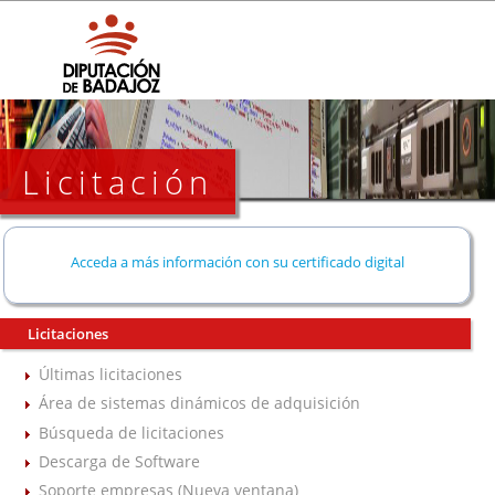
Licitación
Acceda a más información con su certificado digital
Licitaciones
Últimas licitaciones
Área de sistemas dinámicos de adquisición
Búsqueda de licitaciones
Descarga de Software
Soporte empresas (Nueva ventana)