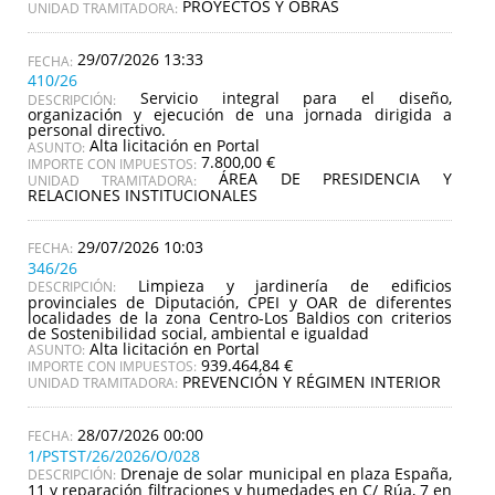
PROYECTOS Y OBRAS
UNIDAD TRAMITADORA:
29/07/2026 13:33
410/26
Servicio integral para el diseño,
DESCRIPCIÓN:
organización y ejecución de una jornada dirigida a
personal directivo.
Alta licitación en Portal
ASUNTO:
7.800,00 €
IMPORTE CON IMPUESTOS:
ÁREA DE PRESIDENCIA Y
UNIDAD TRAMITADORA:
RELACIONES INSTITUCIONALES
29/07/2026 10:03
346/26
Limpieza y jardinería de edificios
DESCRIPCIÓN:
provinciales de Diputación, CPEI y OAR de diferentes
localidades de la zona Centro-Los Baldios con criterios
de Sostenibilidad social, ambiental e igualdad
Alta licitación en Portal
ASUNTO:
939.464,84 €
IMPORTE CON IMPUESTOS:
PREVENCIÓN Y RÉGIMEN INTERIOR
UNIDAD TRAMITADORA:
28/07/2026 00:00
1/PSTST/26/2026/O/028
Drenaje de solar municipal en plaza España,
DESCRIPCIÓN:
11 y reparación filtraciones y humedades en C/ Rúa, 7 en