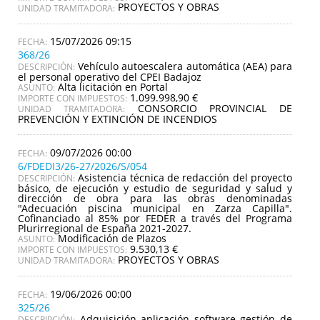
PROYECTOS Y OBRAS
UNIDAD TRAMITADORA:
15/07/2026 09:15
368/26
Vehículo autoescalera automática (AEA) para
DESCRIPCIÓN:
el personal operativo del CPEI Badajoz
Alta licitación en Portal
ASUNTO:
1.099.998,90 €
IMPORTE CON IMPUESTOS:
CONSORCIO PROVINCIAL DE
UNIDAD TRAMITADORA:
PREVENCIÓN Y EXTINCIÓN DE INCENDIOS
09/07/2026 00:00
6/FDEDI3/26-27/2026/S/054
Asistencia técnica de redacción del proyecto
DESCRIPCIÓN:
básico, de ejecución y estudio de seguridad y salud y
dirección de obra para las obras denominadas
"Adecuación piscina municipal en Zarza Capilla".
Cofinanciado al 85% por FEDER a través del Programa
Plurirregional de España 2021-2027.
Modificación de Plazos
ASUNTO:
9.530,13 €
IMPORTE CON IMPUESTOS:
PROYECTOS Y OBRAS
UNIDAD TRAMITADORA:
19/06/2026 00:00
325/26
Adquisición aplicación software gestión de
DESCRIPCIÓN: