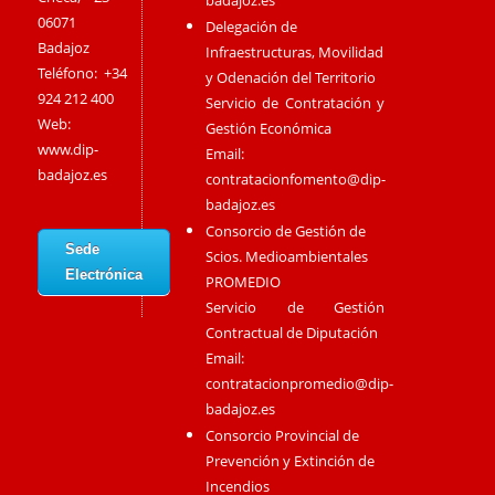
badajoz.es
06071
Delegación de
Badajoz
Infraestructuras, Movilidad
Teléfono: +34
y Odenación del Territorio
924 212 400
Servicio de Contratación y
Web:
Gestión Económica
www.dip-
Email:
badajoz.es
contratacionfomento@dip-
badajoz.es
Consorcio de Gestión de
Sede
Scios. Medioambientales
Electrónica
PROMEDIO
Servicio de Gestión
Contractual de Diputación
Email:
contratacionpromedio@dip-
badajoz.es
Consorcio Provincial de
Prevención y Extinción de
Incendios