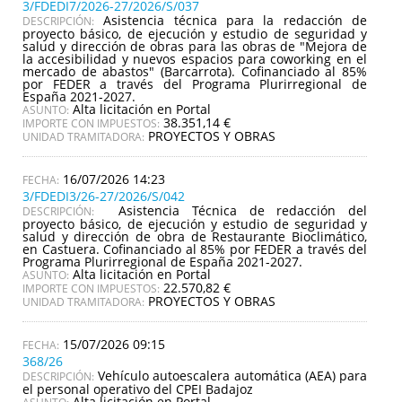
3/FDEDI7/2026-27/2026/S/037
Asistencia técnica para la redacción de
DESCRIPCIÓN:
proyecto básico, de ejecución y estudio de seguridad y
salud y dirección de obras para las obras de "Mejora de
la accesibilidad y nuevos espacios para coworking en el
mercado de abastos" (Barcarrota). Cofinanciado al 85%
por FEDER a través del Programa Plurirregional de
España 2021-2027.
Alta licitación en Portal
ASUNTO:
38.351,14 €
IMPORTE CON IMPUESTOS:
PROYECTOS Y OBRAS
UNIDAD TRAMITADORA:
16/07/2026 14:23
3/FDEDI3/26-27/2026/S/042
Asistencia Técnica de redacción del
DESCRIPCIÓN:
proyecto básico, de ejecución y estudio de seguridad y
salud y dirección de obra de Restaurante Bioclimático,
en Castuera. Cofinanciado al 85% por FEDER a través del
Programa Plurirregional de España 2021-2027.
Alta licitación en Portal
ASUNTO:
22.570,82 €
IMPORTE CON IMPUESTOS:
PROYECTOS Y OBRAS
UNIDAD TRAMITADORA:
15/07/2026 09:15
368/26
Vehículo autoescalera automática (AEA) para
DESCRIPCIÓN:
el personal operativo del CPEI Badajoz
Alta licitación en Portal