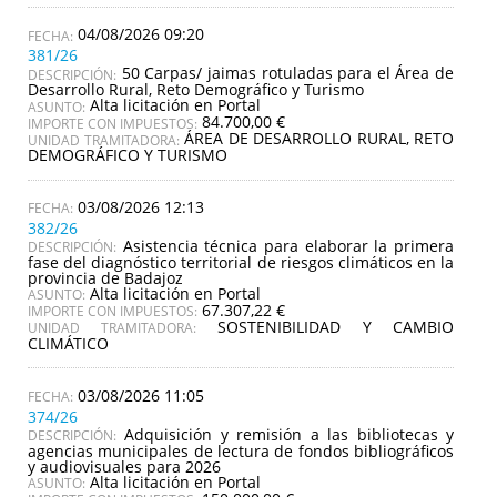
04/08/2026 09:20
381/26
50 Carpas/ jaimas rotuladas para el Área de
DESCRIPCIÓN:
Desarrollo Rural, Reto Demográfico y Turismo
Alta licitación en Portal
ASUNTO:
84.700,00 €
IMPORTE CON IMPUESTOS:
ÁREA DE DESARROLLO RURAL, RETO
UNIDAD TRAMITADORA:
DEMOGRÁFICO Y TURISMO
03/08/2026 12:13
382/26
Asistencia técnica para elaborar la primera
DESCRIPCIÓN:
fase del diagnóstico territorial de riesgos climáticos en la
provincia de Badajoz
Alta licitación en Portal
ASUNTO:
67.307,22 €
IMPORTE CON IMPUESTOS:
SOSTENIBILIDAD Y CAMBIO
UNIDAD TRAMITADORA:
CLIMÁTICO
03/08/2026 11:05
374/26
Adquisición y remisión a las bibliotecas y
DESCRIPCIÓN:
agencias municipales de lectura de fondos bibliográficos
y audiovisuales para 2026
Alta licitación en Portal
ASUNTO: