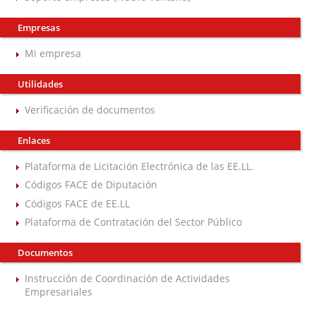
Empresas
Mi empresa
Utilidades
Verificación de documentos
Enlaces
Plataforma de Licitación Electrónica de las EE.LL.
Códigos FACE de Diputación
Códigos FACE de EE.LL
Plataforma de Contratación del Sector Público
Documentos
Instrucción de Coordinación de Actividades
Empresariales