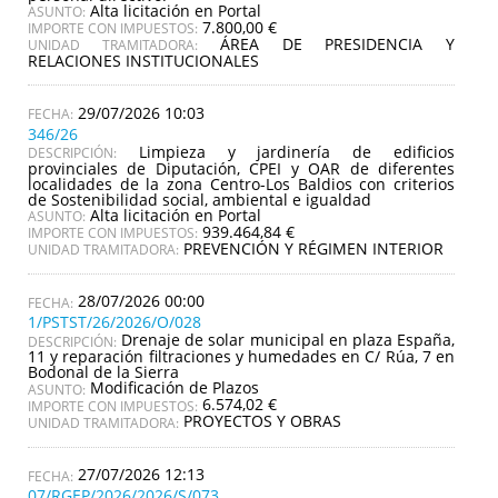
Alta licitación en Portal
ASUNTO:
7.800,00 €
IMPORTE CON IMPUESTOS:
ÁREA DE PRESIDENCIA Y
UNIDAD TRAMITADORA:
RELACIONES INSTITUCIONALES
29/07/2026 10:03
346/26
Limpieza y jardinería de edificios
DESCRIPCIÓN:
provinciales de Diputación, CPEI y OAR de diferentes
localidades de la zona Centro-Los Baldios con criterios
de Sostenibilidad social, ambiental e igualdad
Alta licitación en Portal
ASUNTO:
939.464,84 €
IMPORTE CON IMPUESTOS:
PREVENCIÓN Y RÉGIMEN INTERIOR
UNIDAD TRAMITADORA:
28/07/2026 00:00
1/PSTST/26/2026/O/028
Drenaje de solar municipal en plaza España,
DESCRIPCIÓN:
11 y reparación filtraciones y humedades en C/ Rúa, 7 en
Bodonal de la Sierra
Modificación de Plazos
ASUNTO:
6.574,02 €
IMPORTE CON IMPUESTOS:
PROYECTOS Y OBRAS
UNIDAD TRAMITADORA:
27/07/2026 12:13
07/RGEP/2026/2026/S/073