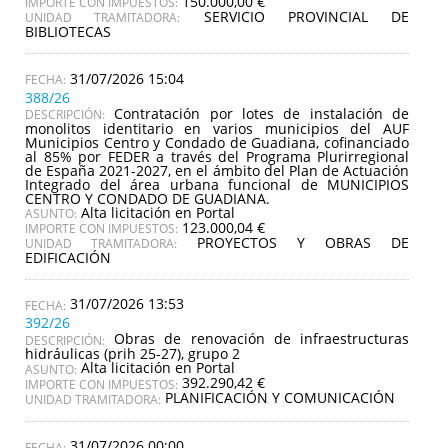
150.000,00 €
IMPORTE CON IMPUESTOS:
SERVICIO PROVINCIAL DE
UNIDAD TRAMITADORA:
BIBLIOTECAS
31/07/2026 15:04
388/26
Contratación por lotes de instalación de
DESCRIPCIÓN:
monolitos identitario en varios municipios del AUF
Municipios Centro y Condado de Guadiana, cofinanciado
al 85% por FEDER a través del Programa Plurirregional
de España 2021-2027, en el ámbito del Plan de Actuación
Integrado del área urbana funcional de MUNICIPIOS
CENTRO Y CONDADO DE GUADIANA.
Alta licitación en Portal
ASUNTO:
123.000,04 €
IMPORTE CON IMPUESTOS:
PROYECTOS Y OBRAS DE
UNIDAD TRAMITADORA:
EDIFICACIÓN
31/07/2026 13:53
392/26
Obras de renovación de infraestructuras
DESCRIPCIÓN:
hidráulicas (prih 25-27), grupo 2
Alta licitación en Portal
ASUNTO:
392.290,42 €
IMPORTE CON IMPUESTOS:
PLANIFICACIÓN Y COMUNICACIÓN
UNIDAD TRAMITADORA:
31/07/2026 00:00