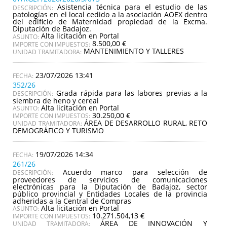
Asistencia técnica para el estudio de las
DESCRIPCIÓN:
patologías en el local cedido a la asociación AOEX dentro
del edificio de Maternidad propiedad de la Excma.
Diputación de Badajoz.
Alta licitación en Portal
ASUNTO:
8.500,00 €
IMPORTE CON IMPUESTOS:
MANTENIMIENTO Y TALLERES
UNIDAD TRAMITADORA:
23/07/2026 13:41
352/26
Grada rápida para las labores previas a la
DESCRIPCIÓN:
siembra de heno y cereal
Alta licitación en Portal
ASUNTO:
30.250,00 €
IMPORTE CON IMPUESTOS:
ÁREA DE DESARROLLO RURAL, RETO
UNIDAD TRAMITADORA:
DEMOGRÁFICO Y TURISMO
19/07/2026 14:34
261/26
Acuerdo marco para selección de
DESCRIPCIÓN:
proveedores de servicios de comunicaciones
electrónicas para la Diputación de Badajoz, sector
público provincial y Entidades Locales de la provincia
adheridas a la Central de Compras
Alta licitación en Portal
ASUNTO:
10.271.504,13 €
IMPORTE CON IMPUESTOS:
ÁREA DE INNOVACIÓN Y
UNIDAD TRAMITADORA: