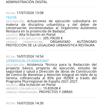
ADMINISTRACIÓN DIGITAL
17/07/2026 13:08
162/26
Actuaciones de ejecución subsidiaria en
DESCRIPCIÓN:
materia de disciplina urbanística y del deber de
conservación encomendadas al Organismo Autónomo
Restaura en la provincida de Badajoz.
Alta licitación en Portal
ASUNTO:
205.700,00 €
IMPORTE CON IMPUESTOS:
ORGANISMO AUTÓNOMO
UNIDAD TRAMITADORA:
PROTECCIÓN DE LA LEGALIDAD URBANÍSTICA RESTAURA
16/07/2026 14:54
2/FDEDI3/26-27/2026/S/047
Asistencia Técnica para la Redacción del
DESCRIPCIÓN:
proyecto básico, proyecto de ejecución, estudio de
seguridad y salud y Dirección de obras de Construcción
de Centro de Bienestar y Atención Integral en Valle de la
Serena, cofinanciada al 85% por FEDER a través del
Programa Pluriregional de España 2021-2027.
Alta licitación en Portal
ASUNTO:
19.839,08 €
IMPORTE CON IMPUESTOS:
PROYECTOS Y OBRAS
UNIDAD TRAMITADORA:
16/07/2026 14:30