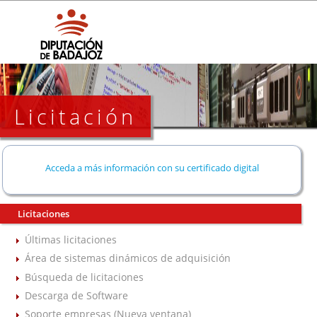
Licitación
Acceda a más información con su certificado digital
Licitaciones
Últimas licitaciones
Área de sistemas dinámicos de adquisición
Búsqueda de licitaciones
Descarga de Software
Soporte empresas (Nueva ventana)