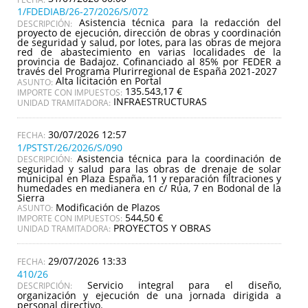
1/FDEDIAB/26-27/2026/S/072
Asistencia técnica para la redacción del
DESCRIPCIÓN:
proyecto de ejecución, dirección de obras y coordinación
de seguridad y salud, por lotes, para las obras de mejora
red de abastecimiento en varias localidades de la
provincia de Badajoz. Cofinanciado al 85% por FEDER a
través del Programa Plurirregional de España 2021-2027
Alta licitación en Portal
ASUNTO:
135.543,17 €
IMPORTE CON IMPUESTOS:
INFRAESTRUCTURAS
UNIDAD TRAMITADORA:
30/07/2026 12:57
1/PSTST/26/2026/S/090
Asistencia técnica para la coordinación de
DESCRIPCIÓN:
seguridad y salud para las obras de drenaje de solar
municipal en Plaza España, 11 y reparación filtraciones y
humedades en medianera en c/ Rúa, 7 en Bodonal de la
Sierra
Modificación de Plazos
ASUNTO:
544,50 €
IMPORTE CON IMPUESTOS:
PROYECTOS Y OBRAS
UNIDAD TRAMITADORA:
29/07/2026 13:33
410/26
Servicio integral para el diseño,
DESCRIPCIÓN:
organización y ejecución de una jornada dirigida a
personal directivo.