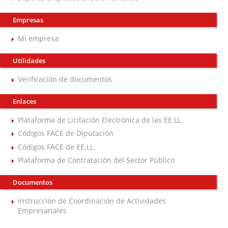
Empresas
Mi empresa
Utilidades
Verificación de documentos
Enlaces
Plataforma de Licitación Electrónica de las EE.LL.
Códigos FACE de Diputación
Códigos FACE de EE.LL
Plataforma de Contratación del Sector Público
Documentos
Instrucción de Coordinación de Actividades
Empresariales