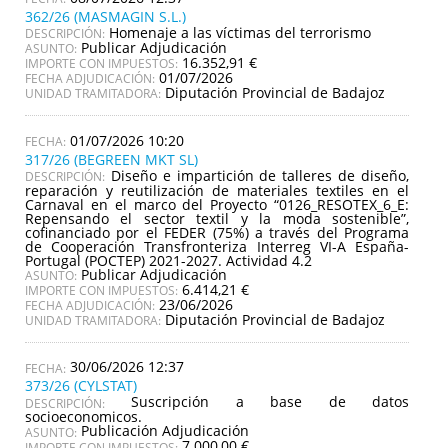
362/26 (MASMAGIN S.L.)
Homenaje a las víctimas del terrorismo
DESCRIPCIÓN:
Publicar Adjudicación
ASUNTO:
16.352,91 €
IMPORTE CON IMPUESTOS:
01/07/2026
FECHA ADJUDICACIÓN:
Diputación Provincial de Badajoz
UNIDAD TRAMITADORA:
01/07/2026 10:20
317/26 (BEGREEN MKT SL)
Diseño e impartición de talleres de diseño,
DESCRIPCIÓN:
reparación y reutilización de materiales textiles en el
Carnaval en el marco del Proyecto “0126_RESOTEX_6_E:
Repensando el sector textil y la moda sostenible”,
cofinanciado por el FEDER (75%) a través del Programa
de Cooperación Transfronteriza Interreg VI-A España-
Portugal (POCTEP) 2021-2027. Actividad 4.2
Publicar Adjudicación
ASUNTO:
6.414,21 €
IMPORTE CON IMPUESTOS:
23/06/2026
FECHA ADJUDICACIÓN:
Diputación Provincial de Badajoz
UNIDAD TRAMITADORA:
30/06/2026 12:37
373/26 (CYLSTAT)
Suscripción a base de datos
DESCRIPCIÓN:
socioeconomicos.
Publicación Adjudicación
ASUNTO:
7.000,00 €
IMPORTE CON IMPUESTOS: