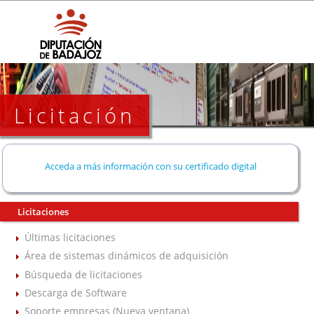
Licitación
Acceda a más información con su certificado digital
Licitaciones
Últimas licitaciones
Área de sistemas dinámicos de adquisición
Búsqueda de licitaciones
Descarga de Software
Soporte empresas (Nueva ventana)