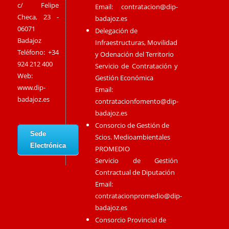
c/ Felipe
Email:
contratacion@dip-
Checa, 23 -
badajoz.es
06071
Delegación de
Badajoz
Infraestructuras, Movilidad
Teléfono: +34
y Odenación del Territorio
924 212 400
Servicio de Contratación y
Web:
Gestión Económica
www.dip-
Email:
badajoz.es
contratacionfomento@dip-
badajoz.es
Consorcio de Gestión de
Sede
Scios. Medioambientales
Electrónica
PROMEDIO
Servicio de Gestión
Contractual de Diputación
Email:
contratacionpromedio@dip-
badajoz.es
Consorcio Provincial de