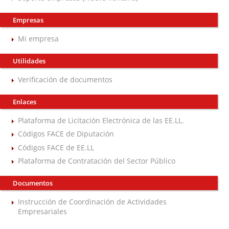
Empresas
Mi empresa
Utilidades
Verificación de documentos
Enlaces
Plataforma de Licitación Electrónica de las EE.LL.
Códigos FACE de Diputación
Códigos FACE de EE.LL
Plataforma de Contratación del Sector Público
Documentos
Instrucción de Coordinación de Actividades
Empresariales