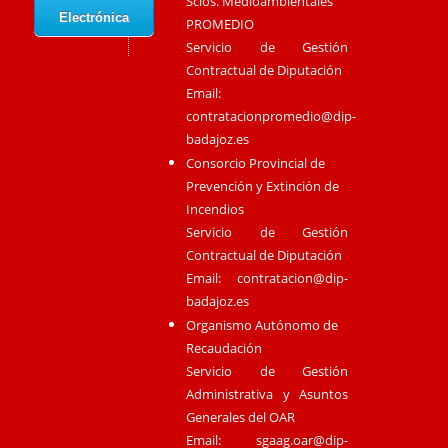
Scios. Medioambientales
Electrónica
PROMEDIO
Servicio de Gestión
Contractual de Diputación
Email:
contratacionpromedio@dip-
badajoz.es
Consorcio Provincial de
Prevención y Extinción de
Incendios
Servicio de Gestión
Contractual de Diputación
Email:
contratacion@dip-
badajoz.es
Organismo Autónomo de
Recaudación
Servicio de Gestión
Administrativa y Asuntos
Generales del OAR
Email:
sgaag.oar@dip-