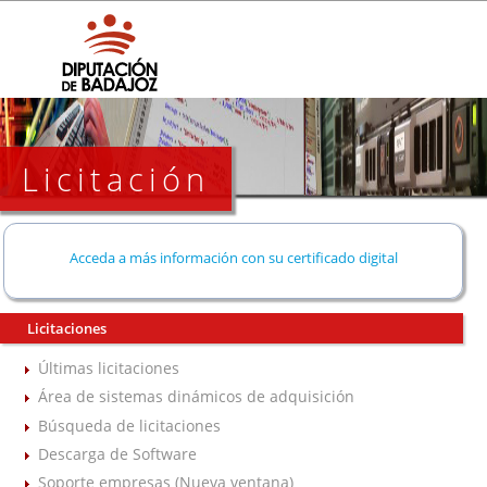
Licitación
Acceda a más información con su certificado digital
Licitaciones
Últimas licitaciones
Área de sistemas dinámicos de adquisición
Búsqueda de licitaciones
Descarga de Software
Soporte empresas (Nueva ventana)