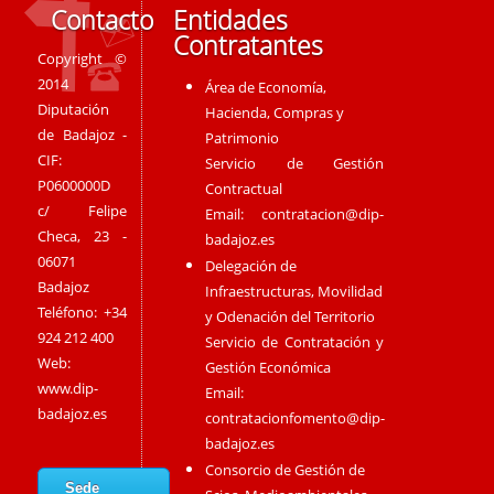
Contacto
Entidades
Contratantes
Copyright ©
2014
Área de Economía,
Diputación
Hacienda, Compras y
de Badajoz -
Patrimonio
CIF:
Servicio de Gestión
P0600000D
Contractual
c/ Felipe
Email:
contratacion@dip-
Checa, 23 -
badajoz.es
06071
Delegación de
Badajoz
Infraestructuras, Movilidad
Teléfono: +34
y Odenación del Territorio
924 212 400
Servicio de Contratación y
Web:
Gestión Económica
www.dip-
Email:
badajoz.es
contratacionfomento@dip-
badajoz.es
Consorcio de Gestión de
Sede