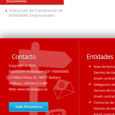
Documentos
Instrucción de Coordinación de
Actividades Empresariales
Contacto
Entidades
Copyright © 2014
Área de Econ
Diputación de Badajoz - CIF: P0600000D
Servicio de G
c/ Felipe Checa, 23 - 06071 Badajoz
Email:
contra
Teléfono: +34 924 212 400
Delegación de
Web:
www.dip-badajoz.es
Servicio de C
Email:
contra
Consorcio de
Sede Electrónica
Servicio de G
Email:
contra