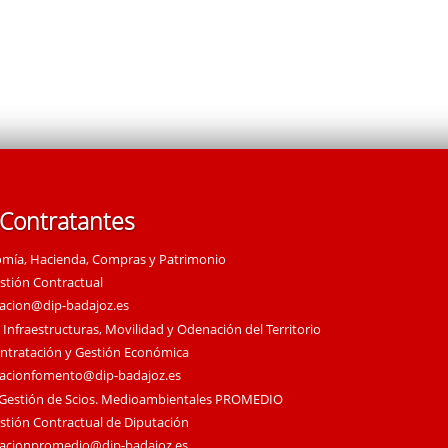
 Contratantes
omía, Hacienda, Compras y Patrimonio
estión Contractual
tacion@dip-badajoz.es
 Infraestructuras, Movilidad y Odenación del Territorio
ontratación y Gestión Económica
tacionfomento@dip-badajoz.es
 Gestión de Scios. Medioambientales PROMEDIO
estión Contractual de Diputación
tacionpromedio@dip-badajoz.es