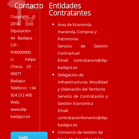
Contacto
Entidades
Contratantes
Copyright ©
2014
Área de Economía,
Diputación
Hacienda, Compras y
de Badajoz -
Patrimonio
CIF:
Servicio de Gestión
P0600000D
Contractual
c/ Felipe
Email:
contratacion@dip-
Checa, 23 -
badajoz.es
06071
Delegación de
Badajoz
Infraestructuras, Movilidad
Teléfono: +34
y Odenación del Territorio
924 212 400
Servicio de Contratación y
Web:
Gestión Económica
www.dip-
Email:
badajoz.es
contratacionfomento@dip-
badajoz.es
Consorcio de Gestión de
Sede