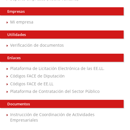
Empresas
Mi empresa
Utilidades
Verificación de documentos
Enlaces
Plataforma de Licitación Electrónica de las EE.LL.
Códigos FACE de Diputación
Códigos FACE de EE.LL
Plataforma de Contratación del Sector Público
Documentos
Instrucción de Coordinación de Actividades
Empresariales