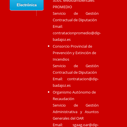
Scios. Medioambientales
Electrónica
PROMEDIO
Servicio de Gestión
Contractual de Diputación
Email:
contratacionpromedio@dip-
badajoz.es
Consorcio Provincial de
Prevención y Extinción de
Incendios
Servicio de Gestión
Contractual de Diputación
Email:
contratacion@dip-
badajoz.es
Organismo Autónomo de
Recaudación
Servicio de Gestión
Administrativa y Asuntos
Generales del OAR
Email:
sgaag.oar@dip-