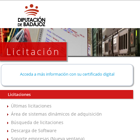
Licitación
Acceda a más información con su certificado digital
Licitaciones
Últimas licitaciones
Área de sistemas dinámicos de adquisición
Búsqueda de licitaciones
Descarga de Software
Soporte empresas (Nueva ventana)