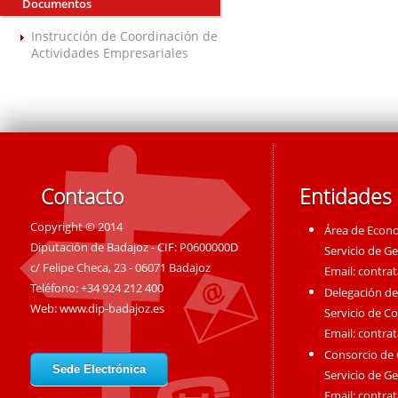
Documentos
Instrucción de Coordinación de
Actividades Empresariales
Contacto
Entidades
Copyright © 2014
Área de Econ
Diputación de Badajoz - CIF: P0600000D
Servicio de G
c/ Felipe Checa, 23 - 06071 Badajoz
Email:
contra
Teléfono: +34 924 212 400
Delegación de
Web:
www.dip-badajoz.es
Servicio de C
Email:
contra
Consorcio de
Sede Electrónica
Servicio de G
Email:
contra