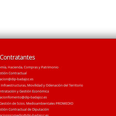
 Contratantes
omía, Hacienda, Compras y Patrimonio
estión Contractual
tacion@dip-badajoz.es
 Infraestructuras, Movilidad y Odenación del Territorio
ontratación y Gestión Económica
tacionfomento@dip-badajoz.es
 Gestión de Scios. Medioambientales PROMEDIO
estión Contractual de Diputación
tacionpromedio@dip-badajoz.es