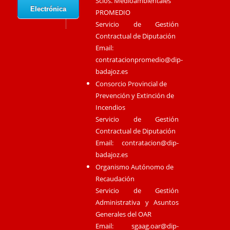
Scios. Medioambientales
Electrónica
PROMEDIO
Servicio de Gestión
Contractual de Diputación
Email:
contratacionpromedio@dip-
badajoz.es
Consorcio Provincial de
Prevención y Extinción de
Incendios
Servicio de Gestión
Contractual de Diputación
Email:
contratacion@dip-
badajoz.es
Organismo Autónomo de
Recaudación
Servicio de Gestión
Administrativa y Asuntos
Generales del OAR
Email:
sgaag.oar@dip-