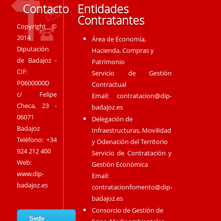
Contacto
Entidades
Contratantes
Copyright ©
2014
Área de Economía,
Diputación
Hacienda, Compras y
de Badajoz -
Patrimonio
CIF:
Servicio de Gestión
P0600000D
Contractual
c/ Felipe
Email:
contratacion@dip-
Checa, 23 -
badajoz.es
06071
Delegación de
Badajoz
Infraestructuras, Movilidad
Teléfono: +34
y Odenación del Territorio
924 212 400
Servicio de Contratación y
Web:
Gestión Económica
www.dip-
Email:
badajoz.es
contratacionfomento@dip-
badajoz.es
Consorcio de Gestión de
Sede