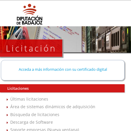
Licitación
Acceda a más información con su certificado digital
Licitaciones
Últimas licitaciones
Área de sistemas dinámicos de adquisición
Búsqueda de licitaciones
Descarga de Software
Soporte empresas (Nueva ventana)