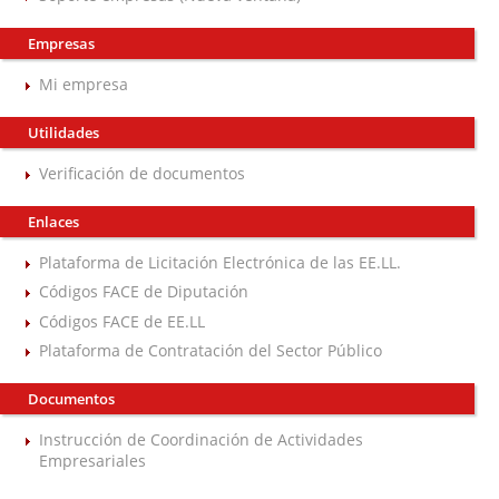
Empresas
Mi empresa
Utilidades
Verificación de documentos
Enlaces
Plataforma de Licitación Electrónica de las EE.LL.
Códigos FACE de Diputación
Códigos FACE de EE.LL
Plataforma de Contratación del Sector Público
Documentos
Instrucción de Coordinación de Actividades
Empresariales