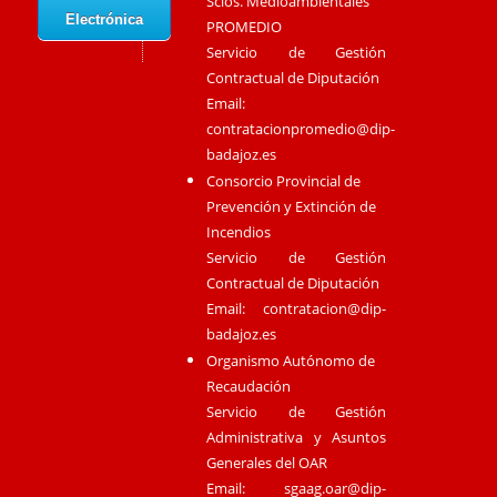
Scios. Medioambientales
Electrónica
PROMEDIO
Servicio de Gestión
Contractual de Diputación
Email:
contratacionpromedio@dip-
badajoz.es
Consorcio Provincial de
Prevención y Extinción de
Incendios
Servicio de Gestión
Contractual de Diputación
Email:
contratacion@dip-
badajoz.es
Organismo Autónomo de
Recaudación
Servicio de Gestión
Administrativa y Asuntos
Generales del OAR
Email:
sgaag.oar@dip-