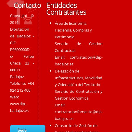
Contacto
Entidades
Contratantes
Copyright ©
2014
Área de Economía,
Diputación
Hacienda, Compras y
de Badajoz -
Patrimonio
CIF:
Servicio de Gestión
P0600000D
Contractual
c/ Felipe
Email:
contratacion@dip-
Checa, 23 -
badajoz.es
06071
Delegación de
Badajoz
Infraestructuras, Movilidad
Teléfono: +34
y Odenación del Territorio
924 212 400
Servicio de Contratación y
Web:
Gestión Económica
www.dip-
Email:
badajoz.es
contratacionfomento@dip-
badajoz.es
Consorcio de Gestión de
Sede