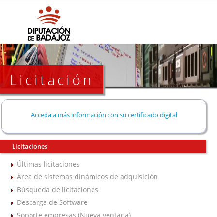
Licitación
Acceda a más información con su certificado digital
Licitaciones
Últimas licitaciones
Área de sistemas dinámicos de adquisición
Búsqueda de licitaciones
Descarga de Software
Soporte empresas (Nueva ventana)