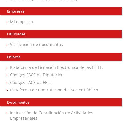
Empresas
Mi empresa
Utilidades
Verificación de documentos
Enlaces
Plataforma de Licitación Electrónica de las EE.LL.
Códigos FACE de Diputación
Códigos FACE de EE.LL
Plataforma de Contratación del Sector Público
Documentos
Instrucción de Coordinación de Actividades
Empresariales