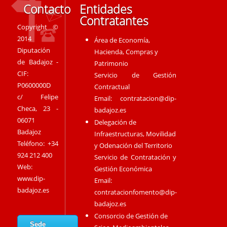
Contacto
Entidades
Contratantes
Copyright ©
2014
Área de Economía,
Diputación
Hacienda, Compras y
de Badajoz -
Patrimonio
CIF:
Servicio de Gestión
P0600000D
Contractual
c/ Felipe
Email:
contratacion@dip-
Checa, 23 -
badajoz.es
06071
Delegación de
Badajoz
Infraestructuras, Movilidad
Teléfono: +34
y Odenación del Territorio
924 212 400
Servicio de Contratación y
Web:
Gestión Económica
www.dip-
Email:
badajoz.es
contratacionfomento@dip-
badajoz.es
Consorcio de Gestión de
Sede