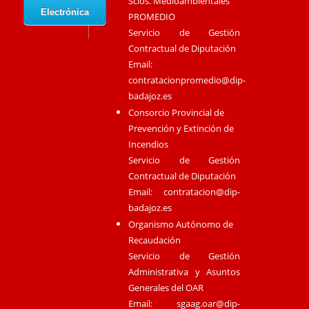
Scios. Medioambientales
Electrónica
PROMEDIO
Servicio de Gestión
Contractual de Diputación
Email:
contratacionpromedio@dip-
badajoz.es
Consorcio Provincial de
Prevención y Extinción de
Incendios
Servicio de Gestión
Contractual de Diputación
Email:
contratacion@dip-
badajoz.es
Organismo Autónomo de
Recaudación
Servicio de Gestión
Administrativa y Asuntos
Generales del OAR
Email:
sgaag.oar@dip-