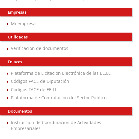
Empresas
Mi empresa
Utilidades
Verificación de documentos
Enlaces
Plataforma de Licitación Electrónica de las EE.LL.
Códigos FACE de Diputación
Códigos FACE de EE.LL
Plataforma de Contratación del Sector Público
Documentos
Instrucción de Coordinación de Actividades
Empresariales