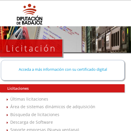
Licitación
Acceda a más información con su certificado digital
Licitaciones
Últimas licitaciones
Área de sistemas dinámicos de adquisición
Búsqueda de licitaciones
Descarga de Software
Soporte empresas (Nueva ventana)