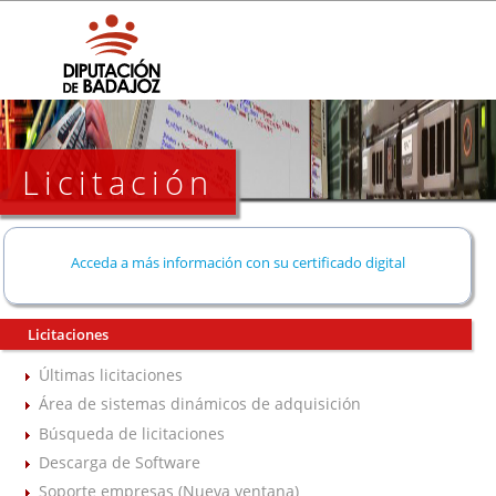
Licitación
Acceda a más información con su certificado digital
Licitaciones
Últimas licitaciones
Área de sistemas dinámicos de adquisición
Búsqueda de licitaciones
Descarga de Software
Soporte empresas (Nueva ventana)