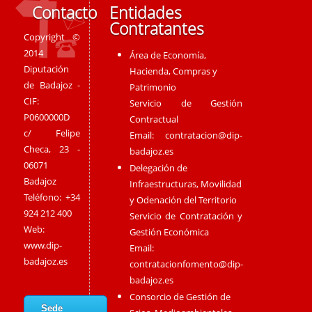
Contacto
Entidades
Contratantes
Copyright ©
2014
Área de Economía,
Diputación
Hacienda, Compras y
de Badajoz -
Patrimonio
CIF:
Servicio de Gestión
P0600000D
Contractual
c/ Felipe
Email:
contratacion@dip-
Checa, 23 -
badajoz.es
06071
Delegación de
Badajoz
Infraestructuras, Movilidad
Teléfono: +34
y Odenación del Territorio
924 212 400
Servicio de Contratación y
Web:
Gestión Económica
www.dip-
Email:
badajoz.es
contratacionfomento@dip-
badajoz.es
Consorcio de Gestión de
Sede