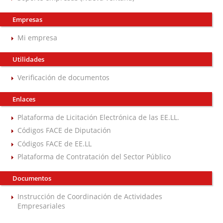
Empresas
Mi empresa
Utilidades
Verificación de documentos
Enlaces
Plataforma de Licitación Electrónica de las EE.LL.
Códigos FACE de Diputación
Códigos FACE de EE.LL
Plataforma de Contratación del Sector Público
Documentos
Instrucción de Coordinación de Actividades
Empresariales