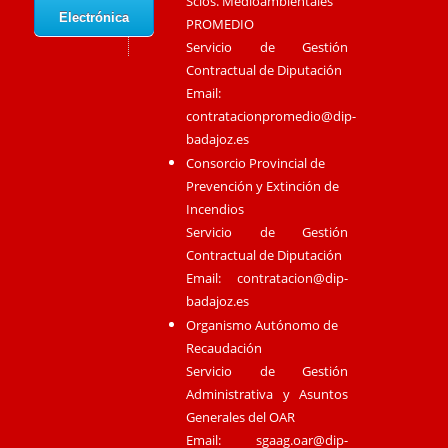
Scios. Medioambientales
Electrónica
PROMEDIO
Servicio de Gestión
Contractual de Diputación
Email:
contratacionpromedio@dip-
badajoz.es
Consorcio Provincial de
Prevención y Extinción de
Incendios
Servicio de Gestión
Contractual de Diputación
Email:
contratacion@dip-
badajoz.es
Organismo Autónomo de
Recaudación
Servicio de Gestión
Administrativa y Asuntos
Generales del OAR
Email:
sgaag.oar@dip-