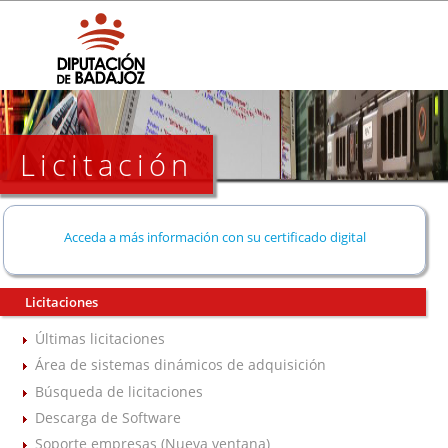
Licitación
Acceda a más información con su certificado digital
Licitaciones
Últimas licitaciones
Área de sistemas dinámicos de adquisición
Búsqueda de licitaciones
Descarga de Software
Soporte empresas (Nueva ventana)