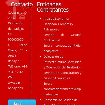
Contacto
Entidades
Contratantes
Copyright ©
2014
Área de Economía,
Diputación
Hacienda, Compras y
de Badajoz -
Patrimonio
CIF:
Servicio de Gestión
P0600000D
Contractual
c/ Felipe
Email:
contratacion@dip-
Checa, 23 -
badajoz.es
06071
Delegación de
Badajoz
Infraestructuras, Movilidad
Teléfono: +34
y Odenación del Territorio
924 212 400
Servicio de Contratación y
Web:
Gestión Económica
www.dip-
Email:
badajoz.es
contratacionfomento@dip-
badajoz.es
Consorcio de Gestión de
Sede