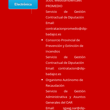
Scios. Medioambientales
Electrónica
PROMEDIO
Servicio de Gestión
Contractual de Diputación
Email:
contratacionpromedio@dip-
badajoz.es
Consorcio Provincial de
Prevención y Extinción de
Incendios
Servicio de Gestión
Contractual de Diputación
Email:
contratacion@dip-
badajoz.es
Organismo Autónomo de
Recaudación
Servicio de Gestión
Administrativa y Asuntos
Generales del OAR
Email:
sgaag.oar@dip-