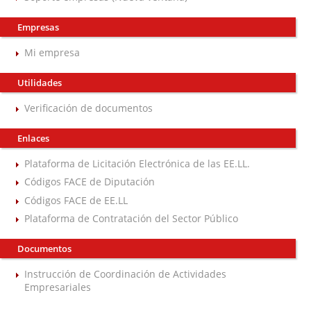
Empresas
Mi empresa
Utilidades
Verificación de documentos
Enlaces
Plataforma de Licitación Electrónica de las EE.LL.
Códigos FACE de Diputación
Códigos FACE de EE.LL
Plataforma de Contratación del Sector Público
Documentos
Instrucción de Coordinación de Actividades
Empresariales