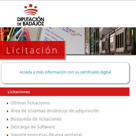
Licitación
Acceda a más información con su certificado digital
Licitaciones
Últimas licitaciones
Área de sistemas dinámicos de adquisición
Búsqueda de licitaciones
Descarga de Software
Soporte empresas (Nueva ventana)