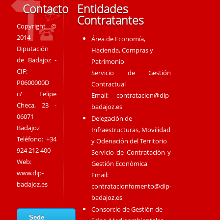
Contacto
Entidades
Contratantes
Copyright ©
2014
Área de Economía,
Diputación
Hacienda, Compras y
de Badajoz -
Patrimonio
CIF:
Servicio de Gestión
P0600000D
Contractual
c/ Felipe
Email:
contratacion@dip-
Checa, 23 -
badajoz.es
06071
Delegación de
Badajoz
Infraestructuras, Movilidad
Teléfono: +34
y Odenación del Territorio
924 212 400
Servicio de Contratación y
Web:
Gestión Económica
www.dip-
Email:
badajoz.es
contratacionfomento@dip-
badajoz.es
Consorcio de Gestión de
Sede