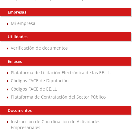
Empresas
Mi empresa
Utilidades
Verificación de documentos
Enlaces
Plataforma de Licitación Electrónica de las EE.LL.
Códigos FACE de Diputación
Códigos FACE de EE.LL
Plataforma de Contratación del Sector Público
Documentos
Instrucción de Coordinación de Actividades
Empresariales