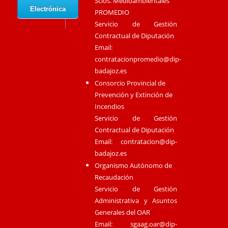
Scios. Medioambientales
Electrónica
PROMEDIO
Servicio de Gestión
Contractual de Diputación
Email:
contratacionpromedio@dip-
badajoz.es
Consorcio Provincial de
Prevención y Extinción de
Incendios
Servicio de Gestión
Contractual de Diputación
Email:
contratacion@dip-
badajoz.es
Organismo Autónomo de
Recaudación
Servicio de Gestión
Administrativa y Asuntos
Generales del OAR
Email:
sgaag.oar@dip-