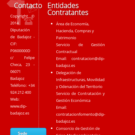
Contacto
Entidades
Contratantes
Copyright ©
2014
Área de Economía,
Diputación
Hacienda, Compras y
de Badajoz -
Patrimonio
CIF:
Servicio de Gestión
P0600000D
Contractual
c/ Felipe
Email:
contratacion@dip-
Checa, 23 -
badajoz.es
06071
Delegación de
Badajoz
Infraestructuras, Movilidad
Teléfono: +34
y Odenación del Territorio
924 212 400
Servicio de Contratación y
Web:
Gestión Económica
www.dip-
Email:
badajoz.es
contratacionfomento@dip-
badajoz.es
Consorcio de Gestión de
Sede