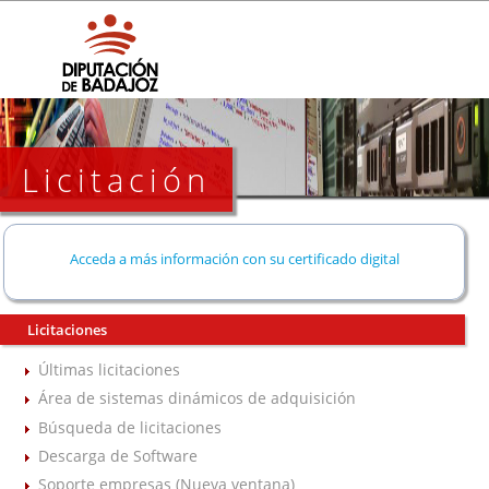
Licitación
Acceda a más información con su certificado digital
Licitaciones
Últimas licitaciones
Área de sistemas dinámicos de adquisición
Búsqueda de licitaciones
Descarga de Software
Soporte empresas (Nueva ventana)