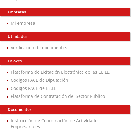
Empresas
Mi empresa
Utilidades
Verificación de documentos
Enlaces
Plataforma de Licitación Electrónica de las EE.LL.
Códigos FACE de Diputación
Códigos FACE de EE.LL
Plataforma de Contratación del Sector Público
Documentos
Instrucción de Coordinación de Actividades
Empresariales