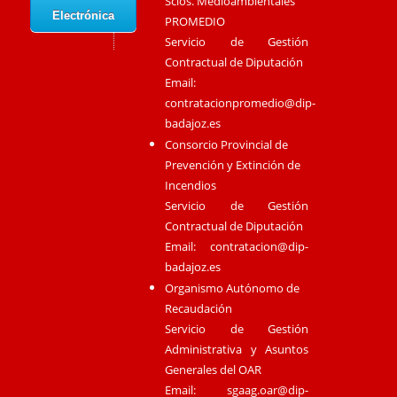
Scios. Medioambientales
Electrónica
PROMEDIO
Servicio de Gestión
Contractual de Diputación
Email:
contratacionpromedio@dip-
badajoz.es
Consorcio Provincial de
Prevención y Extinción de
Incendios
Servicio de Gestión
Contractual de Diputación
Email:
contratacion@dip-
badajoz.es
Organismo Autónomo de
Recaudación
Servicio de Gestión
Administrativa y Asuntos
Generales del OAR
Email:
sgaag.oar@dip-