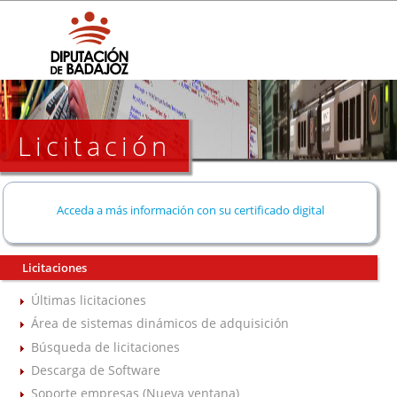
Licitación
Acceda a más información con su certificado digital
Licitaciones
Últimas licitaciones
Área de sistemas dinámicos de adquisición
Búsqueda de licitaciones
Descarga de Software
Soporte empresas (Nueva ventana)