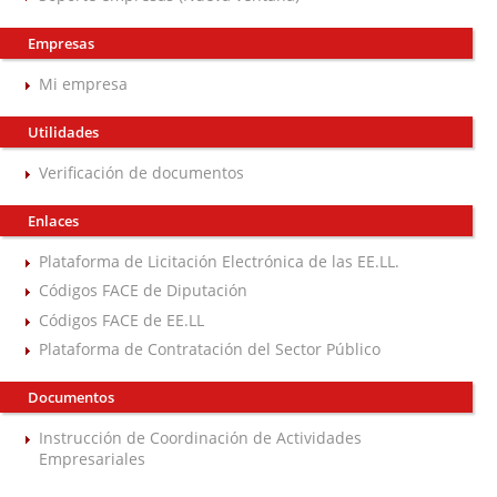
Empresas
Mi empresa
Utilidades
Verificación de documentos
Enlaces
Plataforma de Licitación Electrónica de las EE.LL.
Códigos FACE de Diputación
Códigos FACE de EE.LL
Plataforma de Contratación del Sector Público
Documentos
Instrucción de Coordinación de Actividades
Empresariales