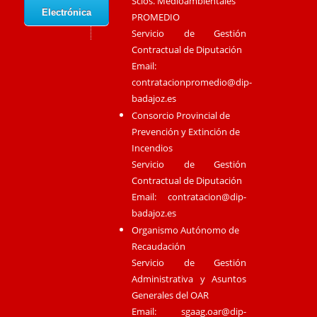
Scios. Medioambientales
Electrónica
PROMEDIO
Servicio de Gestión
Contractual de Diputación
Email:
contratacionpromedio@dip-
badajoz.es
Consorcio Provincial de
Prevención y Extinción de
Incendios
Servicio de Gestión
Contractual de Diputación
Email:
contratacion@dip-
badajoz.es
Organismo Autónomo de
Recaudación
Servicio de Gestión
Administrativa y Asuntos
Generales del OAR
Email:
sgaag.oar@dip-