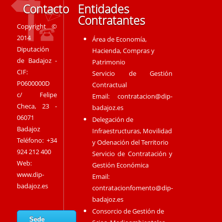
Contacto
Entidades
Contratantes
Copyright ©
2014
Área de Economía,
Diputación
Hacienda, Compras y
de Badajoz -
Patrimonio
CIF:
Servicio de Gestión
P0600000D
Contractual
c/ Felipe
Email:
contratacion@dip-
Checa, 23 -
badajoz.es
06071
Delegación de
Badajoz
Infraestructuras, Movilidad
Teléfono: +34
y Odenación del Territorio
924 212 400
Servicio de Contratación y
Web:
Gestión Económica
www.dip-
Email:
badajoz.es
contratacionfomento@dip-
badajoz.es
Consorcio de Gestión de
Sede