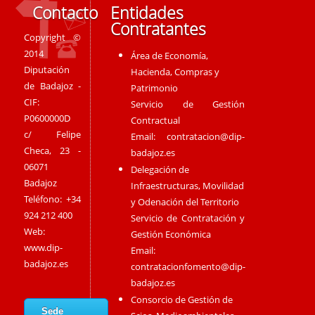
Contacto
Entidades
Contratantes
Copyright ©
2014
Área de Economía,
Diputación
Hacienda, Compras y
de Badajoz -
Patrimonio
CIF:
Servicio de Gestión
P0600000D
Contractual
c/ Felipe
Email:
contratacion@dip-
Checa, 23 -
badajoz.es
06071
Delegación de
Badajoz
Infraestructuras, Movilidad
Teléfono: +34
y Odenación del Territorio
924 212 400
Servicio de Contratación y
Web:
Gestión Económica
www.dip-
Email:
badajoz.es
contratacionfomento@dip-
badajoz.es
Consorcio de Gestión de
Sede