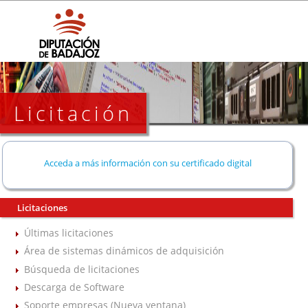
Licitación
Acceda a más información con su certificado digital
Licitaciones
Últimas licitaciones
Área de sistemas dinámicos de adquisición
Búsqueda de licitaciones
Descarga de Software
Soporte empresas (Nueva ventana)