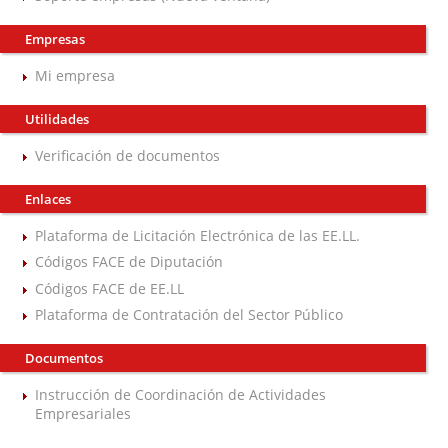
Empresas
Mi empresa
Utilidades
Verificación de documentos
Enlaces
Plataforma de Licitación Electrónica de las EE.LL.
Códigos FACE de Diputación
Códigos FACE de EE.LL
Plataforma de Contratación del Sector Público
Documentos
Instrucción de Coordinación de Actividades
Empresariales