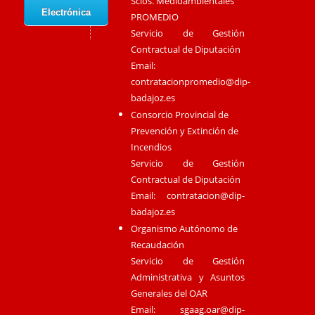
Scios. Medioambientales
Electrónica
PROMEDIO
Servicio de Gestión
Contractual de Diputación
Email:
contratacionpromedio@dip-
badajoz.es
Consorcio Provincial de
Prevención y Extinción de
Incendios
Servicio de Gestión
Contractual de Diputación
Email:
contratacion@dip-
badajoz.es
Organismo Autónomo de
Recaudación
Servicio de Gestión
Administrativa y Asuntos
Generales del OAR
Email:
sgaag.oar@dip-