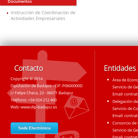
Documentos
Instrucción de Coordinación de
Actividades Empresariales
Contacto
Entidades
Copyright © 2014
Área de Econ
Diputación de Badajoz - CIF: P0600000D
Servicio de G
c/ Felipe Checa, 23 - 06071 Badajoz
Email:
contra
Teléfono: +34 924 212 400
Delegación de
Web:
www.dip-badajoz.es
Servicio de C
Email:
contra
Consorcio de
Sede Electrónica
Servicio de G
Email:
contra