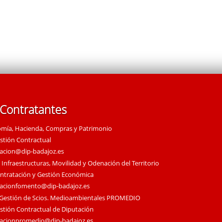
 Contratantes
omía, Hacienda, Compras y Patrimonio
estión Contractual
tacion@dip-badajoz.es
 Infraestructuras, Movilidad y Odenación del Territorio
ontratación y Gestión Económica
tacionfomento@dip-badajoz.es
 Gestión de Scios. Medioambientales PROMEDIO
estión Contractual de Diputación
tacionpromedio@dip-badajoz.es