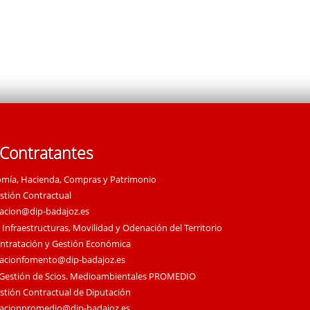
 Contratantes
omía, Hacienda, Compras y Patrimonio
estión Contractual
tacion@dip-badajoz.es
 Infraestructuras, Movilidad y Odenación del Territorio
ontratación y Gestión Económica
tacionfomento@dip-badajoz.es
 Gestión de Scios. Medioambientales PROMEDIO
estión Contractual de Diputación
tacionpromedio@dip-badajoz.es