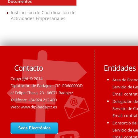
Documentos
Instrucción de Coordinación de
Actividades Empresariales
Contacto
Entidades
Copyright © 2014
Área de Econ
Diputación de Badajoz - CIF: P0600000D
Servicio de G
c/ Felipe Checa, 23 - 06071 Badajoz
Email:
contra
Teléfono: +34 924 212 400
Delegación de
Web:
www.dip-badajoz.es
Servicio de C
Email:
contra
Consorcio de
Sede Electrónica
Servicio de G
Email:
contra