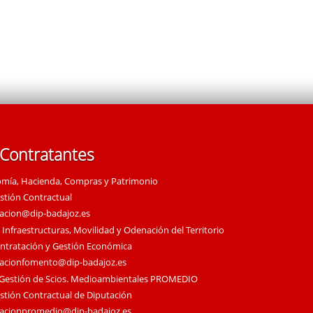
 Contratantes
omía, Hacienda, Compras y Patrimonio
estión Contractual
tacion@dip-badajoz.es
 Infraestructuras, Movilidad y Odenación del Territorio
ontratación y Gestión Económica
tacionfomento@dip-badajoz.es
 Gestión de Scios. Medioambientales PROMEDIO
estión Contractual de Diputación
tacionpromedio@dip-badajoz.es