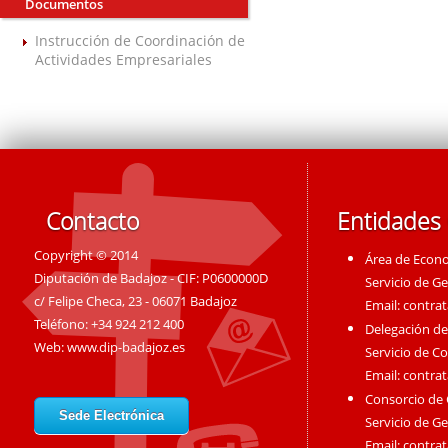
Documentos
Instrucción de Coordinación de
Actividades Empresariales
Contacto
Entidades
Copyright © 2014
Área de Econ
Diputación de Badajoz - CIF: P0600000D
Servicio de G
c/ Felipe Checa, 23 - 06071 Badajoz
Email:
contra
Teléfono: +34 924 212 400
Delegación de
Web:
www.dip-badajoz.es
Servicio de C
Email:
contra
Consorcio de
Sede Electrónica
Servicio de G
Email:
contra