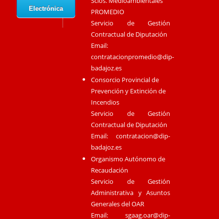
Scios. Medioambientales
Electrónica
PROMEDIO
Servicio de Gestión
Contractual de Diputación
Email:
contratacionpromedio@dip-
badajoz.es
Consorcio Provincial de
Prevención y Extinción de
Incendios
Servicio de Gestión
Contractual de Diputación
Email:
contratacion@dip-
badajoz.es
Organismo Autónomo de
Recaudación
Servicio de Gestión
Administrativa y Asuntos
Generales del OAR
Email:
sgaag.oar@dip-