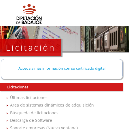
Licitación
Acceda a más información con su certificado digital
Licitaciones
Últimas licitaciones
Área de sistemas dinámicos de adquisición
Búsqueda de licitaciones
Descarga de Software
Soporte empresas (Nueva ventana)