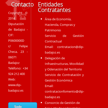
Contacto
Entidades
Contratantes
Copyright ©
2014
Área de Economía,
Diputación
Hacienda, Compras y
de Badajoz -
Patrimonio
CIF:
Servicio de Gestión
P0600000D
Contractual
c/ Felipe
Email:
contratacion@dip-
Checa, 23 -
badajoz.es
06071
Delegación de
Badajoz
Infraestructuras, Movilidad
Teléfono: +34
y Odenación del Territorio
924 212 400
Servicio de Contratación y
Web:
Gestión Económica
www.dip-
Email:
badajoz.es
contratacionfomento@dip-
badajoz.es
Consorcio de Gestión de
Sede