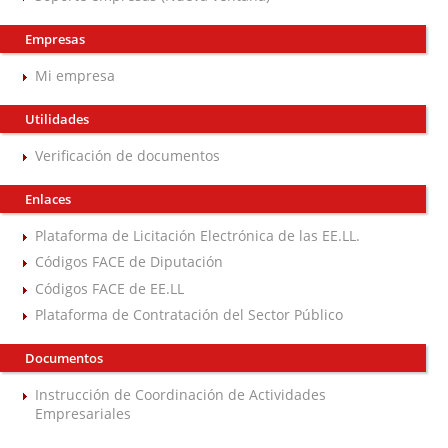
Empresas
Mi empresa
Utilidades
Verificación de documentos
Enlaces
Plataforma de Licitación Electrónica de las EE.LL.
Códigos FACE de Diputación
Códigos FACE de EE.LL
Plataforma de Contratación del Sector Público
Documentos
Instrucción de Coordinación de Actividades
Empresariales