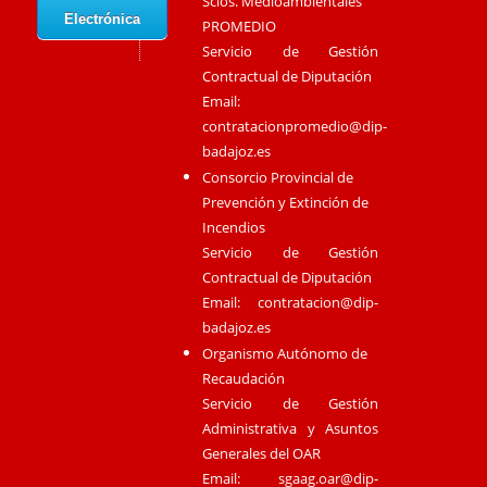
Scios. Medioambientales
Electrónica
PROMEDIO
Servicio de Gestión
Contractual de Diputación
Email:
contratacionpromedio@dip-
badajoz.es
Consorcio Provincial de
Prevención y Extinción de
Incendios
Servicio de Gestión
Contractual de Diputación
Email:
contratacion@dip-
badajoz.es
Organismo Autónomo de
Recaudación
Servicio de Gestión
Administrativa y Asuntos
Generales del OAR
Email:
sgaag.oar@dip-