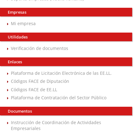
Empresas
Mi empresa
Utilidades
Verificación de documentos
Enlaces
Plataforma de Licitación Electrónica de las EE.LL.
Códigos FACE de Diputación
Códigos FACE de EE.LL
Plataforma de Contratación del Sector Público
Documentos
Instrucción de Coordinación de Actividades
Empresariales