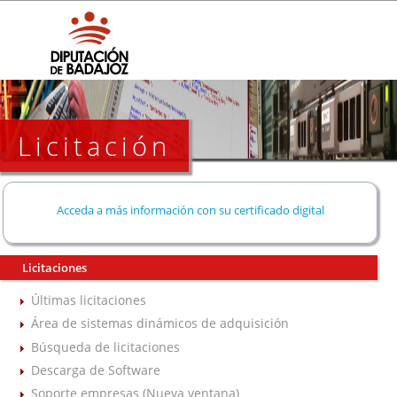
Licitación
Acceda a más información con su certificado digital
Licitaciones
Últimas licitaciones
Área de sistemas dinámicos de adquisición
Búsqueda de licitaciones
Descarga de Software
Soporte empresas (Nueva ventana)