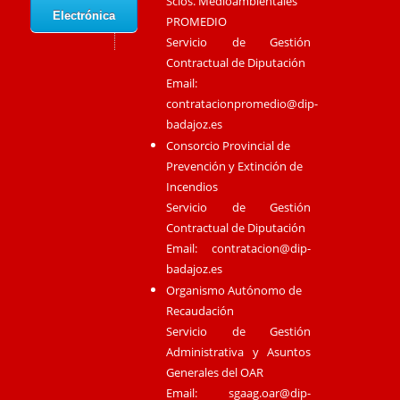
Scios. Medioambientales
Electrónica
PROMEDIO
Servicio de Gestión
Contractual de Diputación
Email:
contratacionpromedio@dip-
badajoz.es
Consorcio Provincial de
Prevención y Extinción de
Incendios
Servicio de Gestión
Contractual de Diputación
Email:
contratacion@dip-
badajoz.es
Organismo Autónomo de
Recaudación
Servicio de Gestión
Administrativa y Asuntos
Generales del OAR
Email:
sgaag.oar@dip-