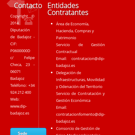
Contacto
Entidades
Contratantes
Copyright ©
2014
Área de Economía,
Diputación
Hacienda, Compras y
de Badajoz -
Patrimonio
CIF:
Servicio de Gestión
P0600000D
Contractual
c/ Felipe
Email:
contratacion@dip-
Checa, 23 -
badajoz.es
06071
Delegación de
Badajoz
Infraestructuras, Movilidad
Teléfono: +34
y Odenación del Territorio
924 212 400
Servicio de Contratación y
Web:
Gestión Económica
www.dip-
Email:
badajoz.es
contratacionfomento@dip-
badajoz.es
Consorcio de Gestión de
Sede