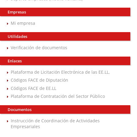
Empresas
Mi empresa
Utilidades
Verificación de documentos
Enlaces
Plataforma de Licitación Electrónica de las EE.LL.
Códigos FACE de Diputación
Códigos FACE de EE.LL
Plataforma de Contratación del Sector Público
Documentos
Instrucción de Coordinación de Actividades
Empresariales