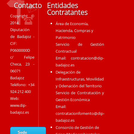
Contacto
Entidades
Contratantes
Copyright ©
2014
Área de Economía,
Diputación
Hacienda, Compras y
de Badajoz -
Patrimonio
CIF:
Servicio de Gestión
P0600000D
Contractual
c/ Felipe
Email:
contratacion@dip-
Checa, 23 -
badajoz.es
06071
Delegación de
Badajoz
Infraestructuras, Movilidad
Teléfono: +34
y Odenación del Territorio
924 212 400
Servicio de Contratación y
Web:
Gestión Económica
www.dip-
Email:
badajoz.es
contratacionfomento@dip-
badajoz.es
Consorcio de Gestión de
Sede