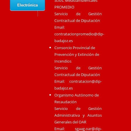
Scios. Medioambientales
Electrónica
PROMEDIO
Servicio de Gestión
Contractual de Diputación
Email:
contratacionpromedio@dip-
badajoz.es
Consorcio Provincial de
Prevención y Extinción de
Incendios
Servicio de Gestión
Contractual de Diputación
Email:
contratacion@dip-
badajoz.es
Organismo Autónomo de
Recaudación
Servicio de Gestión
Administrativa y Asuntos
Generales del OAR
Email:
sgaag.oar@dip-