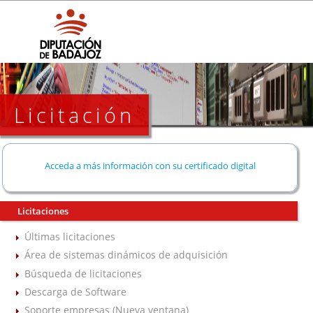
Licitación
Acceda a más información con su certificado digital
Licitaciones
Últimas licitaciones
Área de sistemas dinámicos de adquisición
Búsqueda de licitaciones
Descarga de Software
Soporte empresas (Nueva ventana)