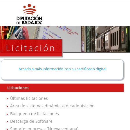
Licitación
Acceda a más información con su certificado digital
Licitaciones
Últimas licitaciones
Área de sistemas dinámicos de adquisición
Búsqueda de licitaciones
Descarga de Software
Soporte empresas (Nueva ventana)