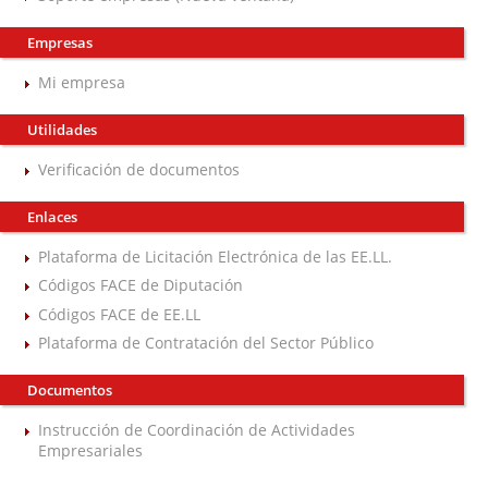
Empresas
Mi empresa
Utilidades
Verificación de documentos
Enlaces
Plataforma de Licitación Electrónica de las EE.LL.
Códigos FACE de Diputación
Códigos FACE de EE.LL
Plataforma de Contratación del Sector Público
Documentos
Instrucción de Coordinación de Actividades
Empresariales