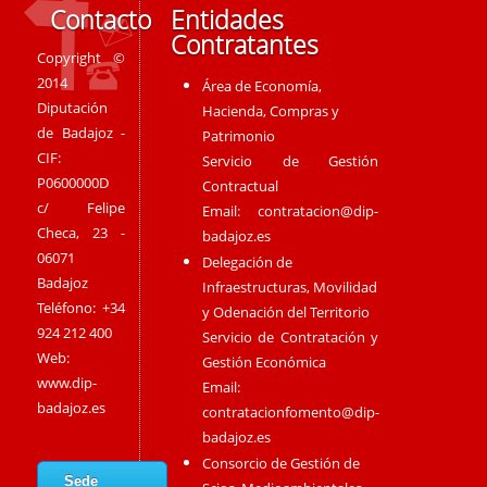
Contacto
Entidades
Contratantes
Copyright ©
2014
Área de Economía,
Diputación
Hacienda, Compras y
de Badajoz -
Patrimonio
CIF:
Servicio de Gestión
P0600000D
Contractual
c/ Felipe
Email:
contratacion@dip-
Checa, 23 -
badajoz.es
06071
Delegación de
Badajoz
Infraestructuras, Movilidad
Teléfono: +34
y Odenación del Territorio
924 212 400
Servicio de Contratación y
Web:
Gestión Económica
www.dip-
Email:
badajoz.es
contratacionfomento@dip-
badajoz.es
Consorcio de Gestión de
Sede