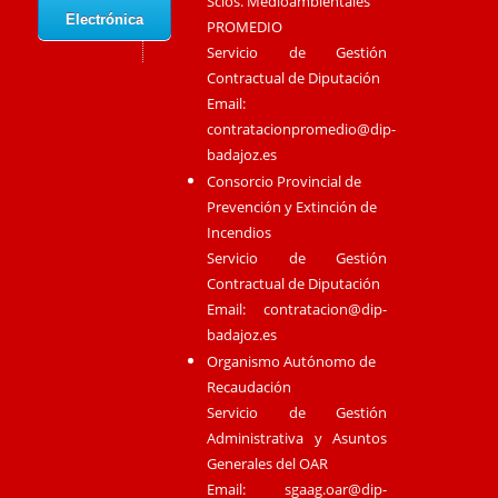
Scios. Medioambientales
Electrónica
PROMEDIO
Servicio de Gestión
Contractual de Diputación
Email:
contratacionpromedio@dip-
badajoz.es
Consorcio Provincial de
Prevención y Extinción de
Incendios
Servicio de Gestión
Contractual de Diputación
Email:
contratacion@dip-
badajoz.es
Organismo Autónomo de
Recaudación
Servicio de Gestión
Administrativa y Asuntos
Generales del OAR
Email:
sgaag.oar@dip-