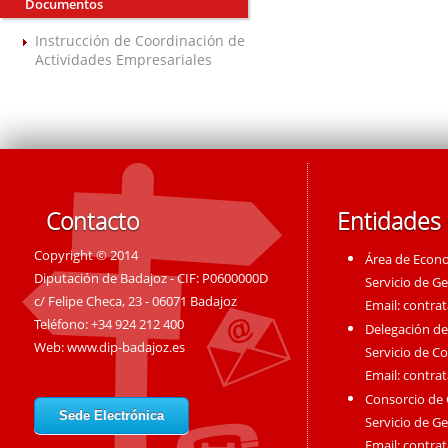
Documentos
Instrucción de Coordinación de
Actividades Empresariales
Contacto
Entidades
Copyright © 2014
Área de Econ
Diputación de Badajoz - CIF: P0600000D
Servicio de G
c/ Felipe Checa, 23 - 06071 Badajoz
Email:
contra
Teléfono: +34 924 212 400
Delegación de
Web:
www.dip-badajoz.es
Servicio de C
Email:
contra
Consorcio de
Sede Electrónica
Servicio de G
Email:
contra