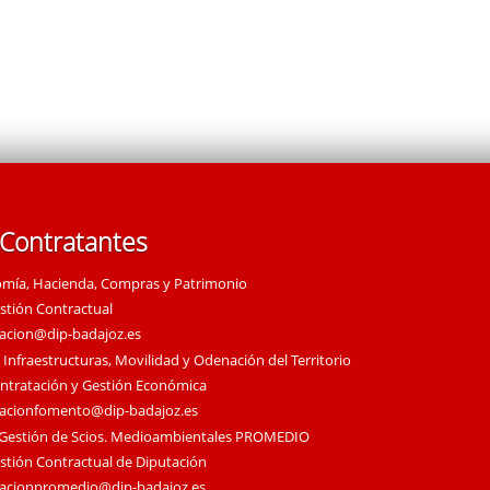
 Contratantes
omía, Hacienda, Compras y Patrimonio
estión Contractual
tacion@dip-badajoz.es
 Infraestructuras, Movilidad y Odenación del Territorio
ontratación y Gestión Económica
tacionfomento@dip-badajoz.es
 Gestión de Scios. Medioambientales PROMEDIO
estión Contractual de Diputación
tacionpromedio@dip-badajoz.es