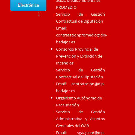
Scios. Medioambientales
Electrónica
PROMEDIO
Servicio de Gestión
Contractual de Diputación
Email:
contratacionpromedio@dip-
badajoz.es
Consorcio Provincial de
Prevención y Extinción de
Incendios
Servicio de Gestión
Contractual de Diputación
Email:
contratacion@dip-
badajoz.es
Organismo Autónomo de
Recaudación
Servicio de Gestión
Administrativa y Asuntos
Generales del OAR
Email:
sgaag.oar@dip-