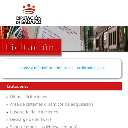
Licitación
Acceda a más información con su certificado digital
Licitaciones
Últimas licitaciones
Área de sistemas dinámicos de adquisición
Búsqueda de licitaciones
Descarga de Software
Soporte empresas (Nueva ventana)