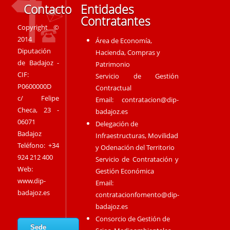
Contacto
Entidades
Contratantes
Copyright ©
2014
Área de Economía,
Diputación
Hacienda, Compras y
de Badajoz -
Patrimonio
CIF:
Servicio de Gestión
P0600000D
Contractual
c/ Felipe
Email:
contratacion@dip-
Checa, 23 -
badajoz.es
06071
Delegación de
Badajoz
Infraestructuras, Movilidad
Teléfono: +34
y Odenación del Territorio
924 212 400
Servicio de Contratación y
Web:
Gestión Económica
www.dip-
Email:
badajoz.es
contratacionfomento@dip-
badajoz.es
Consorcio de Gestión de
Sede