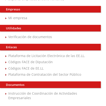
Empresas
Mi empresa
Utilidades
Verificación de documentos
Enlaces
Plataforma de Licitación Electrónica de las EE.LL.
Códigos FACE de Diputación
Códigos FACE de EE.LL
Plataforma de Contratación del Sector Público
Documentos
Instrucción de Coordinación de Actividades
Empresariales