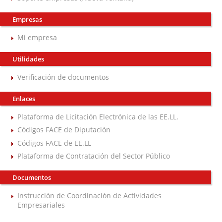
Empresas
Mi empresa
Utilidades
Verificación de documentos
Enlaces
Plataforma de Licitación Electrónica de las EE.LL.
Códigos FACE de Diputación
Códigos FACE de EE.LL
Plataforma de Contratación del Sector Público
Documentos
Instrucción de Coordinación de Actividades
Empresariales