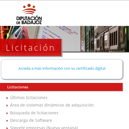
Licitación
Acceda a más información con su certificado digital
Licitaciones
Últimas licitaciones
Área de sistemas dinámicos de adquisición
Búsqueda de licitaciones
Descarga de Software
Soporte empresas (Nueva ventana)