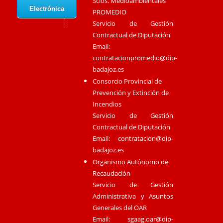
Scios. Medioambientales
Electrónica
PROMEDIO
Servicio de Gestión
Contractual de Diputación
Email:
contratacionpromedio@dip-
badajoz.es
Consorcio Provincial de
Prevención y Extinción de
Incendios
Servicio de Gestión
Contractual de Diputación
Email:
contratacion@dip-
badajoz.es
Organismo Autónomo de
Recaudación
Servicio de Gestión
Administrativa y Asuntos
Generales del OAR
Email:
sgaag.oar@dip-