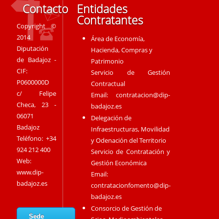
Contacto
Entidades
Contratantes
Copyright ©
2014
Área de Economía,
Diputación
Hacienda, Compras y
de Badajoz -
Patrimonio
CIF:
Servicio de Gestión
P0600000D
Contractual
c/ Felipe
Email:
contratacion@dip-
Checa, 23 -
badajoz.es
06071
Delegación de
Badajoz
Infraestructuras, Movilidad
Teléfono: +34
y Odenación del Territorio
924 212 400
Servicio de Contratación y
Web:
Gestión Económica
www.dip-
Email:
badajoz.es
contratacionfomento@dip-
badajoz.es
Consorcio de Gestión de
Sede