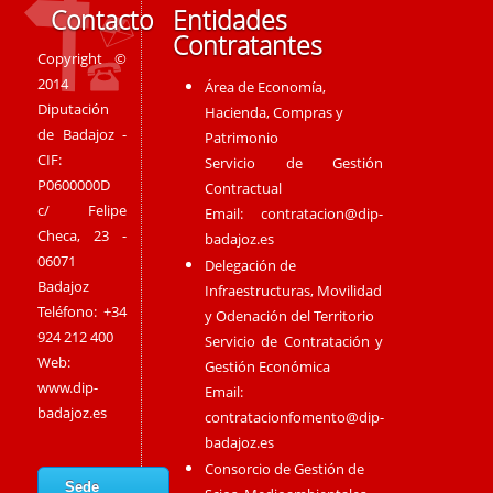
Contacto
Entidades
Contratantes
Copyright ©
2014
Área de Economía,
Diputación
Hacienda, Compras y
de Badajoz -
Patrimonio
CIF:
Servicio de Gestión
P0600000D
Contractual
c/ Felipe
Email:
contratacion@dip-
Checa, 23 -
badajoz.es
06071
Delegación de
Badajoz
Infraestructuras, Movilidad
Teléfono: +34
y Odenación del Territorio
924 212 400
Servicio de Contratación y
Web:
Gestión Económica
www.dip-
Email:
badajoz.es
contratacionfomento@dip-
badajoz.es
Consorcio de Gestión de
Sede