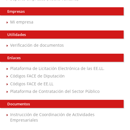
Empresas
Mi empresa
Utilidades
Verificación de documentos
Enlaces
Plataforma de Licitación Electrónica de las EE.LL.
Códigos FACE de Diputación
Códigos FACE de EE.LL
Plataforma de Contratación del Sector Público
Documentos
Instrucción de Coordinación de Actividades
Empresariales