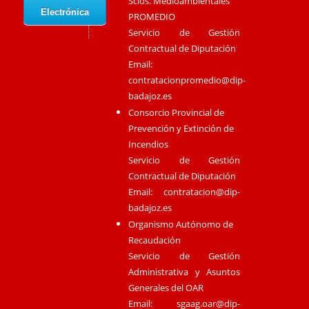
Scios. Medioambientales
Electrónica
PROMEDIO
Servicio de Gestión
Contractual de Diputación
Email:
contratacionpromedio@dip-
badajoz.es
Consorcio Provincial de
Prevención y Extinción de
Incendios
Servicio de Gestión
Contractual de Diputación
Email:
contratacion@dip-
badajoz.es
Organismo Autónomo de
Recaudación
Servicio de Gestión
Administrativa y Asuntos
Generales del OAR
Email:
sgaag.oar@dip-