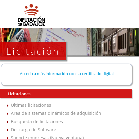
Licitación
Acceda a más información con su certificado digital
Licitaciones
Últimas licitaciones
Área de sistemas dinámicos de adquisición
Búsqueda de licitaciones
Descarga de Software
Soporte empresas (Nueva ventana)