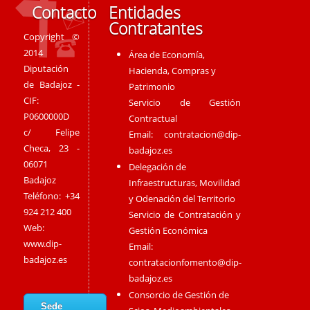
Contacto
Entidades
Contratantes
Copyright ©
2014
Área de Economía,
Diputación
Hacienda, Compras y
de Badajoz -
Patrimonio
CIF:
Servicio de Gestión
P0600000D
Contractual
c/ Felipe
Email:
contratacion@dip-
Checa, 23 -
badajoz.es
06071
Delegación de
Badajoz
Infraestructuras, Movilidad
Teléfono: +34
y Odenación del Territorio
924 212 400
Servicio de Contratación y
Web:
Gestión Económica
www.dip-
Email:
badajoz.es
contratacionfomento@dip-
badajoz.es
Consorcio de Gestión de
Sede