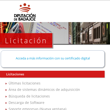
Licitación
Acceda a más información con su certificado digital
Licitaciones
Últimas licitaciones
Área de sistemas dinámicos de adquisición
Búsqueda de licitaciones
Descarga de Software
Soporte empresas (Nueva ventana)