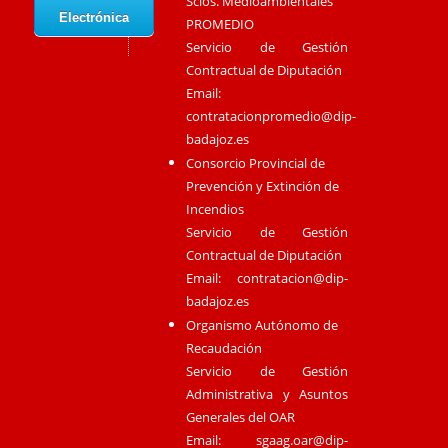
Scios. Medioambientales
Electrónica
PROMEDIO
Servicio de Gestión
Contractual de Diputación
Email:
contratacionpromedio@dip-
badajoz.es
Consorcio Provincial de
Prevención y Extinción de
Incendios
Servicio de Gestión
Contractual de Diputación
Email:
contratacion@dip-
badajoz.es
Organismo Autónomo de
Recaudación
Servicio de Gestión
Administrativa y Asuntos
Generales del OAR
Email:
sgaag.oar@dip-