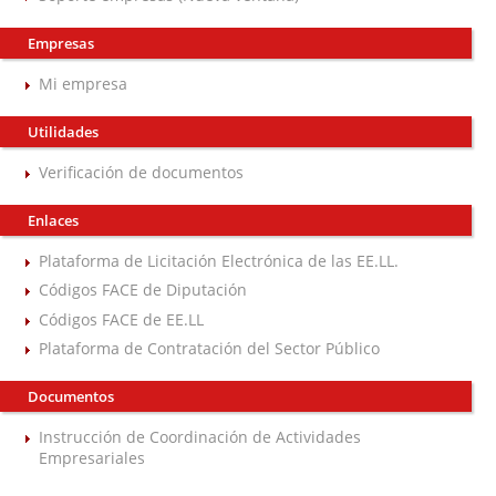
Empresas
Mi empresa
Utilidades
Verificación de documentos
Enlaces
Plataforma de Licitación Electrónica de las EE.LL.
Códigos FACE de Diputación
Códigos FACE de EE.LL
Plataforma de Contratación del Sector Público
Documentos
Instrucción de Coordinación de Actividades
Empresariales