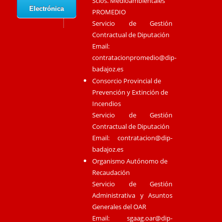
Scios. Medioambientales
Electrónica
PROMEDIO
Servicio de Gestión
Contractual de Diputación
Email:
contratacionpromedio@dip-
badajoz.es
Consorcio Provincial de
Prevención y Extinción de
Incendios
Servicio de Gestión
Contractual de Diputación
Email:
contratacion@dip-
badajoz.es
Organismo Autónomo de
Recaudación
Servicio de Gestión
Administrativa y Asuntos
Generales del OAR
Email:
sgaag.oar@dip-