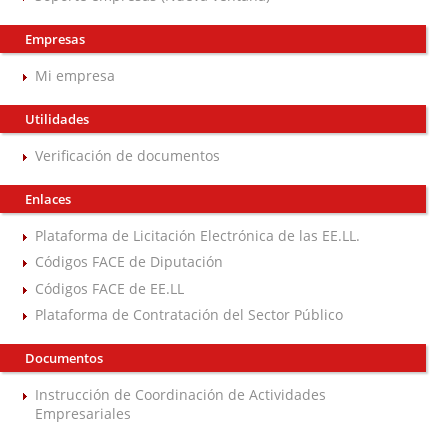
Empresas
Mi empresa
Utilidades
Verificación de documentos
Enlaces
Plataforma de Licitación Electrónica de las EE.LL.
Códigos FACE de Diputación
Códigos FACE de EE.LL
Plataforma de Contratación del Sector Público
Documentos
Instrucción de Coordinación de Actividades
Empresariales