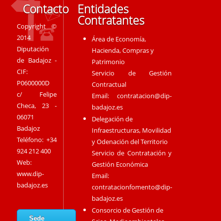
Contacto
Entidades
Contratantes
Copyright ©
2014
Área de Economía,
Diputación
Hacienda, Compras y
de Badajoz -
Patrimonio
CIF:
Servicio de Gestión
P0600000D
Contractual
c/ Felipe
Email:
contratacion@dip-
Checa, 23 -
badajoz.es
06071
Delegación de
Badajoz
Infraestructuras, Movilidad
Teléfono: +34
y Odenación del Territorio
924 212 400
Servicio de Contratación y
Web:
Gestión Económica
www.dip-
Email:
badajoz.es
contratacionfomento@dip-
badajoz.es
Consorcio de Gestión de
Sede