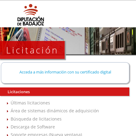
Licitación
Acceda a más información con su certificado digital
Licitaciones
Últimas licitaciones
Área de sistemas dinámicos de adquisición
Búsqueda de licitaciones
Descarga de Software
Soporte empresas (Nueva ventana)