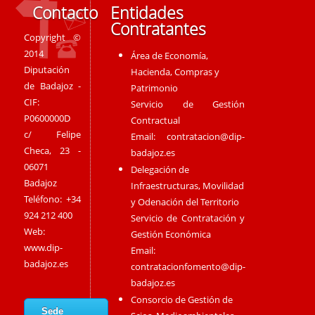
Contacto
Entidades
Contratantes
Copyright ©
2014
Área de Economía,
Diputación
Hacienda, Compras y
de Badajoz -
Patrimonio
CIF:
Servicio de Gestión
P0600000D
Contractual
c/ Felipe
Email:
contratacion@dip-
Checa, 23 -
badajoz.es
06071
Delegación de
Badajoz
Infraestructuras, Movilidad
Teléfono: +34
y Odenación del Territorio
924 212 400
Servicio de Contratación y
Web:
Gestión Económica
www.dip-
Email:
badajoz.es
contratacionfomento@dip-
badajoz.es
Consorcio de Gestión de
Sede