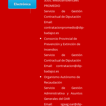
Scios. Medioambientales
Electrónica
PROMEDIO
Servicio de Gestión
Contractual de Diputación
Email:
contratacionpromedio@dip-
badajoz.es
Consorcio Provincial de
Prevención y Extinción de
Incendios
Servicio de Gestión
Contractual de Diputación
Email:
contratacion@dip-
badajoz.es
Organismo Autónomo de
Recaudación
Servicio de Gestión
Administrativa y Asuntos
Generales del OAR
Email:
sgaag.oar@dip-