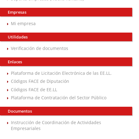
Empresas
Mi empresa
Utilidades
Verificación de documentos
Enlaces
Plataforma de Licitación Electrónica de las EE.LL.
Códigos FACE de Diputación
Códigos FACE de EE.LL
Plataforma de Contratación del Sector Público
Documentos
Instrucción de Coordinación de Actividades
Empresariales