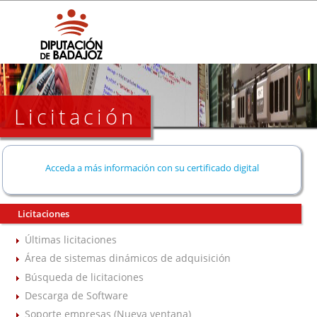
Licitación
Acceda a más información con su certificado digital
Licitaciones
Últimas licitaciones
Área de sistemas dinámicos de adquisición
Búsqueda de licitaciones
Descarga de Software
Soporte empresas (Nueva ventana)