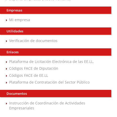
Empresas
Mi empresa
Utilidades
Verificación de documentos
Enlaces
Plataforma de Licitación Electrónica de las EE.LL.
Códigos FACE de Diputación
Códigos FACE de EE.LL
Plataforma de Contratación del Sector Público
Documentos
Instrucción de Coordinación de Actividades
Empresariales