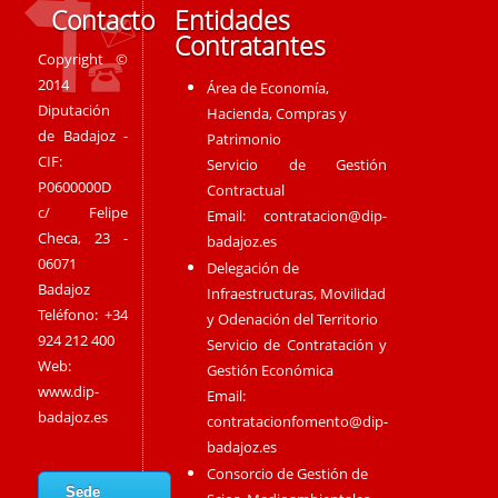
Contacto
Entidades
Contratantes
Copyright ©
2014
Área de Economía,
Diputación
Hacienda, Compras y
de Badajoz -
Patrimonio
CIF:
Servicio de Gestión
P0600000D
Contractual
c/ Felipe
Email:
contratacion@dip-
Checa, 23 -
badajoz.es
06071
Delegación de
Badajoz
Infraestructuras, Movilidad
Teléfono: +34
y Odenación del Territorio
924 212 400
Servicio de Contratación y
Web:
Gestión Económica
www.dip-
Email:
badajoz.es
contratacionfomento@dip-
badajoz.es
Consorcio de Gestión de
Sede