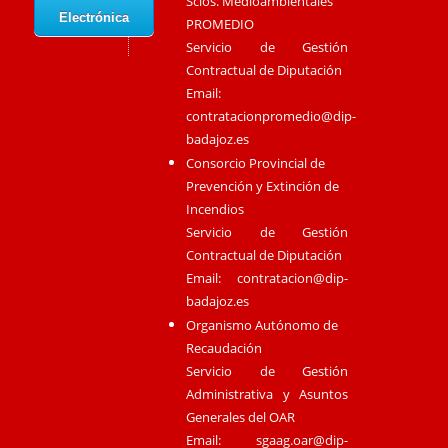
Scios. Medioambientales
Electrónica
PROMEDIO
Servicio de Gestión
Contractual de Diputación
Email:
contratacionpromedio@dip-
badajoz.es
Consorcio Provincial de
Prevención y Extinción de
Incendios
Servicio de Gestión
Contractual de Diputación
Email:
contratacion@dip-
badajoz.es
Organismo Autónomo de
Recaudación
Servicio de Gestión
Administrativa y Asuntos
Generales del OAR
Email:
sgaag.oar@dip-