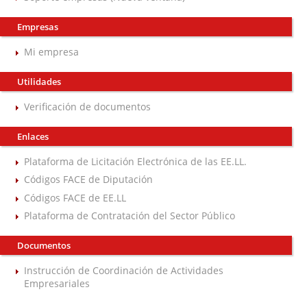
Empresas
Mi empresa
Utilidades
Verificación de documentos
Enlaces
Plataforma de Licitación Electrónica de las EE.LL.
Códigos FACE de Diputación
Códigos FACE de EE.LL
Plataforma de Contratación del Sector Público
Documentos
Instrucción de Coordinación de Actividades
Empresariales