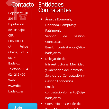
Contacto
Entidades
Contratantes
Copyright ©
2014
Área de Economía,
Diputación
Hacienda, Compras y
de Badajoz -
Patrimonio
CIF:
Servicio de Gestión
P0600000D
Contractual
c/ Felipe
Email:
contratacion@dip-
Checa, 23 -
badajoz.es
06071
Delegación de
Badajoz
Infraestructuras, Movilidad
Teléfono: +34
y Odenación del Territorio
924 212 400
Servicio de Contratación y
Web:
Gestión Económica
www.dip-
Email:
badajoz.es
contratacionfomento@dip-
badajoz.es
Consorcio de Gestión de
Sede