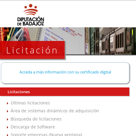
Licitación
Acceda a más información con su certificado digital
Licitaciones
Últimas licitaciones
Área de sistemas dinámicos de adquisición
Búsqueda de licitaciones
Descarga de Software
Soporte empresas (Nueva ventana)