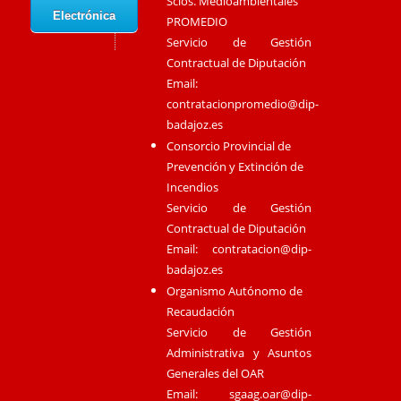
Scios. Medioambientales
Electrónica
PROMEDIO
Servicio de Gestión
Contractual de Diputación
Email:
contratacionpromedio@dip-
badajoz.es
Consorcio Provincial de
Prevención y Extinción de
Incendios
Servicio de Gestión
Contractual de Diputación
Email:
contratacion@dip-
badajoz.es
Organismo Autónomo de
Recaudación
Servicio de Gestión
Administrativa y Asuntos
Generales del OAR
Email:
sgaag.oar@dip-