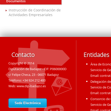
Documentos
Instrucción de Coordinación de
Actividades Empresariales
Contacto
Entidades
Copyright © 2014
Área de Econ
Diputación de Badajoz - CIF: P0600000D
Servicio de G
c/ Felipe Checa, 23 - 06071 Badajoz
Email:
contra
Teléfono: +34 924 212 400
Delegación de
Web:
www.dip-badajoz.es
Servicio de C
Email:
contra
Consorcio de
Sede Electrónica
Servicio de G
Email:
contra