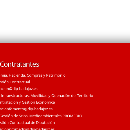
 Contratantes
omía, Hacienda, Compras y Patrimonio
estión Contractual
tacion@dip-badajoz.es
 Infraestructuras, Movilidad y Odenación del Territorio
ontratación y Gestión Económica
tacionfomento@dip-badajoz.es
 Gestión de Scios. Medioambientales PROMEDIO
estión Contractual de Diputación
tacionpromedio@dip-badajoz.es