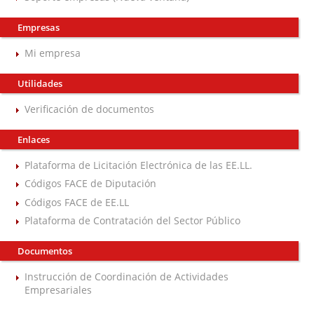
Empresas
Mi empresa
Utilidades
Verificación de documentos
Enlaces
Plataforma de Licitación Electrónica de las EE.LL.
Códigos FACE de Diputación
Códigos FACE de EE.LL
Plataforma de Contratación del Sector Público
Documentos
Instrucción de Coordinación de Actividades
Empresariales