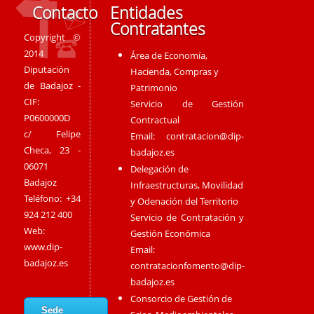
Contacto
Entidades
Contratantes
Copyright ©
2014
Área de Economía,
Diputación
Hacienda, Compras y
de Badajoz -
Patrimonio
CIF:
Servicio de Gestión
P0600000D
Contractual
c/ Felipe
Email:
contratacion@dip-
Checa, 23 -
badajoz.es
06071
Delegación de
Badajoz
Infraestructuras, Movilidad
Teléfono: +34
y Odenación del Territorio
924 212 400
Servicio de Contratación y
Web:
Gestión Económica
www.dip-
Email:
badajoz.es
contratacionfomento@dip-
badajoz.es
Consorcio de Gestión de
Sede