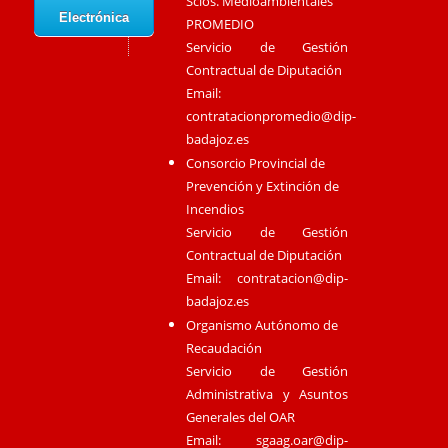
Scios. Medioambientales
Electrónica
PROMEDIO
Servicio de Gestión
Contractual de Diputación
Email:
contratacionpromedio@dip-
badajoz.es
Consorcio Provincial de
Prevención y Extinción de
Incendios
Servicio de Gestión
Contractual de Diputación
Email:
contratacion@dip-
badajoz.es
Organismo Autónomo de
Recaudación
Servicio de Gestión
Administrativa y Asuntos
Generales del OAR
Email:
sgaag.oar@dip-