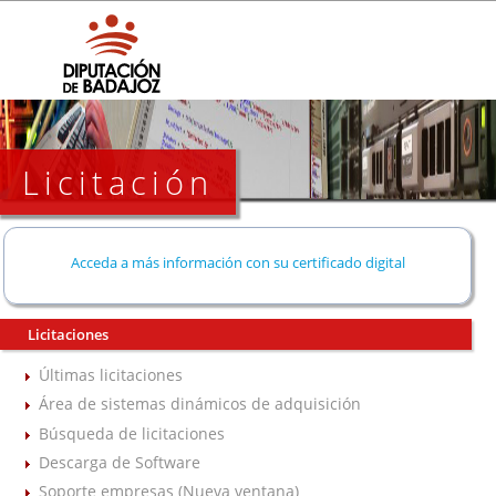
Licitación
Acceda a más información con su certificado digital
Licitaciones
Últimas licitaciones
Área de sistemas dinámicos de adquisición
Búsqueda de licitaciones
Descarga de Software
Soporte empresas (Nueva ventana)