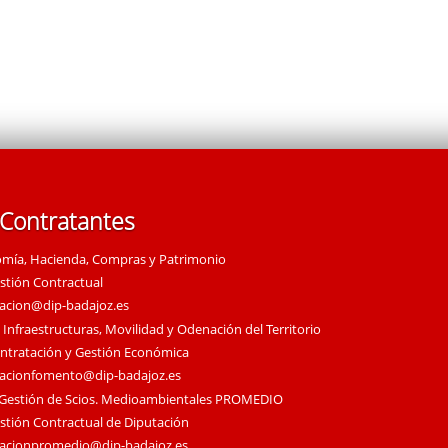
 Contratantes
omía, Hacienda, Compras y Patrimonio
estión Contractual
tacion@dip-badajoz.es
 Infraestructuras, Movilidad y Odenación del Territorio
ontratación y Gestión Económica
tacionfomento@dip-badajoz.es
 Gestión de Scios. Medioambientales PROMEDIO
estión Contractual de Diputación
tacionpromedio@dip-badajoz.es