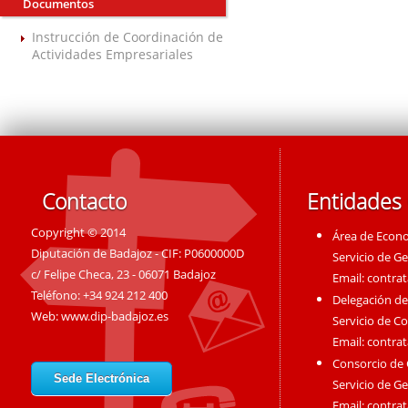
Documentos
Instrucción de Coordinación de
Actividades Empresariales
Contacto
Entidades
Copyright © 2014
Área de Econ
Diputación de Badajoz - CIF: P0600000D
Servicio de G
c/ Felipe Checa, 23 - 06071 Badajoz
Email:
contra
Teléfono: +34 924 212 400
Delegación de
Web:
www.dip-badajoz.es
Servicio de C
Email:
contra
Consorcio de
Sede Electrónica
Servicio de G
Email:
contra